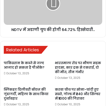
मीडिया रिपोर्ट्स के मुताबिक, घर में ईशा और उनके दोनों बच्चों का स्वागत करने के
लिए देशभर के प्रसिद्ध मंदिरों से कई पंडित आएंगे। अंबानी परिवार ने ईशा के घर
पर एक बड़ा कार्यक्रम रखा है। इसमें अंबानी परिवार बच्चों के अच्छे स्वास्थ्य और
सलामती के लिए ईश्वर का आशीर्वाद मांगेंगे।
NDTV में अडाणी ग्रुप की होगी 64.72% हिस्सेदारी..
पूजा के लिए तिरुपति बालाजी मंदिर, नाथद्वारा के श्रीनाथजी मंदिर, श्री द्वारकाधीश
मंदिर समेत कई मंदिरों से प्रसाद मंगवाया गया है। इस मौके पर अंबानी परिवार
300 किलो सोना दान करेगा। भोजन प्रसादी के लिए दुनियाभर से केटरर्स बुलाए
Related Articles
गए हैं।
पाकिस्तान के कब्जे से जल्द
भारतमाला रोड पर भीषण सड़क
आजाद हो सकता है पीओके?
हादसा, कार ट्रक से टकराई, दो
की मौत, तीन गंभीर
October 13, 2025
October 13, 2025
ब्लिंकइट डिलीवरी बॉयज़ की
करवा चौथ पर सोना-चांदी हुए
गुंडागर्दी, महिला के साथ किया
सस्ते, गोल्ड में ₹240 और सिल्वर
दुर्व्यवहार
में ₹1000 की गिरावट
October 13, 2025
October 10, 2025