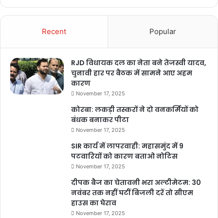
India
isha ambani age
Recent
Popular
isha ambani daughter
isha ambani instagram
RJD विधायक दल का नेता बने तेजस्वी यादव,
चुनावी हार पर बैठक में सामने आए अहम
isha ambani net worth
isha ambani wiki
कारण
November 17, 2025
mukesh ambani age
कोरबा: लकड़ी तस्करों ने दो वनकर्मियों को
बंधक बनाकर पीटा
mukesh ambani daughter
November 17, 2025
mukesh ambani family
SIR कार्य में लापरवाही: महासमुंद में 9
पटवारियों को कारण बताओ नोटिस
mukesh ambani house price
November 17, 2025
दीपक बैज का चेतावनी भरा अल्टीमेटम: 30
mukesh ambani net worth in rupees 2022
नवंबर तक नहीं घटीं बिजली दरें तो सीएम
हाउस का घेराव
mukesh ambani son
mukesh ambani wife
November 17, 2025