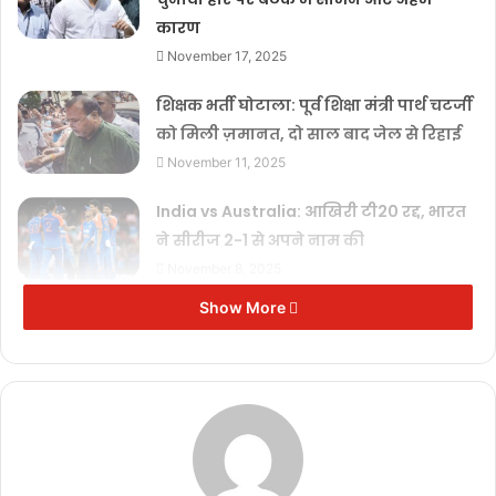
कारण
November 17, 2025
शिक्षक भर्ती घोटाला: पूर्व शिक्षा मंत्री पार्थ चटर्जी
को मिली ज़मानत, दो साल बाद जेल से रिहाई
November 11, 2025
India vs Australia: आखिरी टी20 रद्द, भारत
ने सीरीज 2-1 से अपने नाम की
November 8, 2025
Show More
तुर्की में परफ्यूम डिपो में भीषण आग, 6 लोगों
की मौत, 1 घायल
November 8, 2025
देश के दूसरे सबसे अमीर बिजनेसमैन मुकेश अंबानी की बेटी ईशा ने 19 नवंबर को
अमेरिका के लॉस एंजिलिस में जुड़वां बच्चों को जन्म दिया था। इसके एक महीने बाद