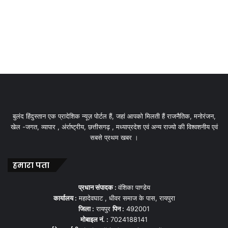
बुलंद हिंदुस्तान एक प्रादेशिक न्यूज़ पोर्टल हैं, जहां आपको मिलती हैं राजनैतिक, मनोरंजन,
खेल -जगत, व्यापार , अंर्राष्ट्रीय, छत्तीसगढ़ , मध्याप्रदेश एवं अन्य राज्यो की विश्वशनीय एवं
सबसे प्रथम खबर ।
हमारा पता
प्रधान संपादक :
वंशिका पाण्डेय
कार्यालय :
महादेवघाट , धीवर समाज के पास, रायपुरा
जिला :
रायपुर
पिन :
492001
मोबाइल नं. :
7024188141