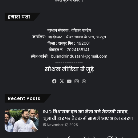
सबसे प्रथम खबर ।
हमारा पता
प्रधान संपादक :
वंशिका पाण्डेय
कार्यालय :
महादेवघाट , धीवर समाज के पास, रायपुरा
जिला :
रायपुर
पिन :
492001
मोबाइल नं. :
7024188141
ईमेल आईडी :
bulandhindustan1@gmail.com
---------------
सोशल मीडिया से जुड़े
Facebook
X
YouTube
Instagram
WhatsApp
Recent Posts
RJD विधायक दल का नेता बने तेजस्वी यादव,
चुनावी हार पर बैठक में सामने आए अहम कारण
November 17, 2025