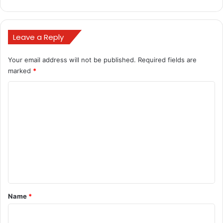
Leave a Reply
Your email address will not be published.
Required fields are
marked
*
C
o
m
m
e
n
t
*
Name
*