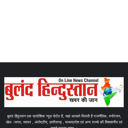
बुलंद हिंदुस्तान एक प्रादेशिक न्यूज़ पोर्टल हैं, जहां आपको मिलती हैं राजनैतिक, मनोरंजन,
खेल -जगत, व्यापार , अंर्राष्ट्रीय, छत्तीसगढ़ , मध्याप्रदेश एवं अन्य राज्यो की विश्वशनीय एवं