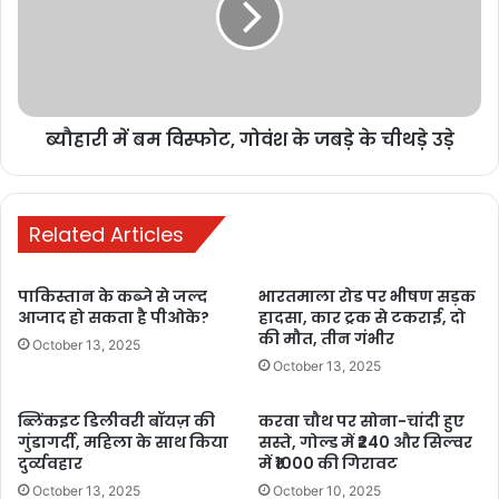
मौत, 1 घायल
November 8,
2025
ब्यौहारी में बम विस्फोट, गोवंश के जबड़े के चीथड़े उडे़
Related Articles
BULAND HINDUSTAN
chhattisgarh
पाकिस्तान के कब्जे से जल्द
भारतमाला रोड पर भीषण सड़क
बुलंद छत्तीसगढ़
आजाद हो सकता है पीओके?
हादसा, कार ट्रक से टकराई, दो
की मौत, तीन गंभीर
October 13, 2025
October 13, 2025
ब्लिंकइट डिलीवरी बॉयज़ की
करवा चौथ पर सोना-चांदी हुए
गुंडागर्दी, महिला के साथ किया
सस्ते, गोल्ड में ₹240 और सिल्वर
दुर्व्यवहार
में ₹1000 की गिरावट
October 13, 2025
October 10, 2025