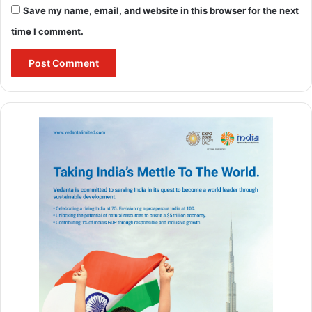
best moisturizer for dry skin in winter
Save my name, email, and website in this browser for the next
time I comment.
best moisturizer for winter
BULAND HINDUSTAN
dry skin care in winter
face care in winter
HEALTH RELATED NEWS IN ENGLISH
HEALTH RELATED NEWS IN HINDI
skin care in winter at home
skin care in winter for dry skin
winter moisturizer
winter moisturizer for oily skin