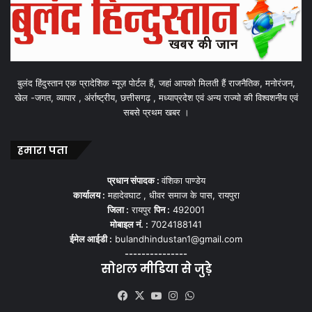
बुलंद हिंदुस्तान एक प्रादेशिक न्यूज़ पोर्टल हैं, जहां आपको मिलती हैं राजनैतिक, मनोरंजन,
खेल -जगत, व्यापार , अंर्राष्ट्रीय, छत्तीसगढ़ , मध्याप्रदेश एवं अन्य राज्यो की विश्वशनीय एवं
सबसे प्रथम खबर ।
हमारा पता
प्रधान संपादक :
वंशिका पाण्डेय
कार्यालय :
महादेवघाट , धीवर समाज के पास, रायपुरा
जिला :
रायपुर
पिन :
492001
मोबाइल नं. :
7024188141
ईमेल आईडी :
bulandhindustan1@gmail.com
---------------
सोशल मीडिया से जुड़े
Facebook
X
YouTube
Instagram
WhatsApp