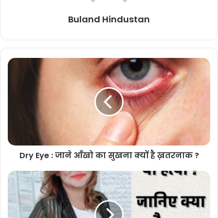
Buland Hindustan
Health Tips : Benefits of Anjeer
September 2, 2024
Winter Skin Care :
In winter the skin becomes dry. Apart
from this, the lips also start cracking. For this, special care
has to be taken of the skin. This keeps the skin soft.
Health experts always recommend eating foods rich in
vitamin-E for skin care. This gives extra glow to the skin.
Especially the complexion of the face remains intact.
Dry Eye : जाने आँखो का सुखना क्यों है ख़तरनाक ?
Grandmothers recommend applying coconut oil for skin
care in winters. If you also want to take care of the skin in
winter, then mix this oil in the bath water daily. Taking bath
with olive oil mixed with water does not dry out the skin.
Come, know about the ways to take care of skin in winter-