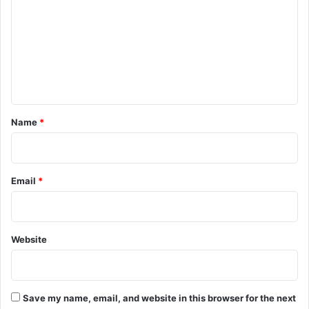
m
m
Buland Hindustan
e
n
t
*
Name
*
BULAND HINDUSTAN
News
Email
*
बुलंद छत्तीसगढ़
Website
Save my name, email, and website in this browser for the next