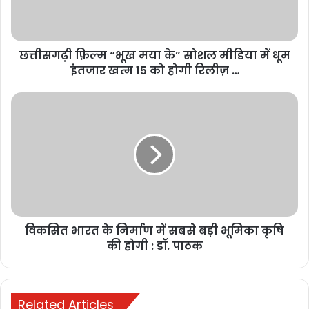
का घेराव
November 17, 2025
छत्तीसगढ़ी फ़िल्म “भूख मया के” सोशल मीडिया में धूम
मुख्यमंत्री विष्णुदेव साय से जेड ब्लू
इंतजार खत्म 15 को होगी रिलीज़ …
लाइफस्टाइल के संस्थापक की मुलाकात,
छत्तीसगढ़ में टेक्सटाइल और गारमेंट पार्क में
निवेश की इच्छा व्यक्त
November 11, 2025
15 दिन के लिए हुई थी नियुक्ति
जानकार सूत्रों की मानें तो आयुष्मान योजना के तहत अस्पतालों की बकाया राशि
विकसित भारत के निर्माण में सबसे बड़ी भूमिका कृषि
और मंत्री आवास पर आने वाले पीड़ितों की सुविधा के लिए महज 15 दिन के लिए
की होगी : डॉ. पाठक
अनुराग दुबे को मंत्री आवास भेजा गया था। लेकिन अब उनकी समस्याएं समाप्त
होने के बाद भी या वहां से रिलीव नहीं किए गए। जानकार सूत्रों का दावा है कि मंत्री
आवास पर बने रहने के लिए अनुराग दुबे ने नोटसीट भी चलवाई थी। जिसको
Related Articles