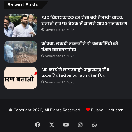
जानकारी के लिए हमेशा किसी विशेषज्ञ या अपने चिकित्सक से परामर्श करें.
Recent Posts
एनडीटीवी इस जानकारी के लिए ज़िम्मेदारी का दावा नहीं करता है.
RJD विधायक दल का नेता बने तेजस्वी यादव,
चुनावी हार पर बैठक में सामने आए अहम कारण
November 17, 2025
कोरबा: लकड़ी तस्करों ने दो वनकर्मियों को
Buland Hindustan
बंधक बनाकर पीटा
November 17, 2025
SIR कार्य में लापरवाही: महासमुंद में 9
पटवारियों को कारण बताओ नोटिस
November 17, 2025
ayurvedic medicine for diabities
ayurvedic treatment for diabities
© Copyright 2026, All Rights Reserved |
Buland Hindustan
BULAND HINDUSTAN
chhattisgarh
Facebook
X
YouTube
Instagram
WhatsApp