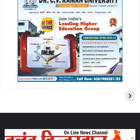
High amounts of polyphenols are found in green tea. It is
an active anti-oxidant. Which is helpful in controlling blood
sugar. Drinking green tea every morning and evening will
be beneficial.
6. नियमित तौर पर भोजन के बाद सौंफ का सेवन करें । सौंफ खाने से डायबिटीज
नियंत्रण में रहता है। शुगर के रोगियों को इन घरेलू उपायों को अपनाने के साथ
साथ परहेज का विशेष ध्यान रखना चाहिए।
Consume fennel regularly after meals. Eating fennel keeps
diabetes under control. Along with adopting these home
remedies, diabetes patients should take special care of
abstinence.
डॉक्टर्स के पास कब जाने की कब है
जरूरत
(When do you need to
go to the doctors)