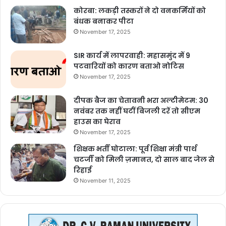
Tulsi:- Anti-oxidant, antibiotic, antibacterial, antiaging,
कोरबा: लकड़ी तस्करों ने दो वनकर्मियों को
बंधक बनाकर पीटा
antifungal properties are found in basil leaves. From which
November 17, 2025
eigenol, methyl ezinol and caryophyllene are formed. All
these elements together help the cells that store and
SIR कार्य में लापरवाही: महासमुंद में 9
release insulin to function properly.
पटवारियों को कारण बताओ नोटिस
November 17, 2025
4. अमलतास की कुछ पत्तियाँ धोकर उनका रस निकालें। इसका एक चौथाई कप
प्रतिदिन सुबह खाली पेट पीने से शुगर के इलाज में फायदा मिलता है।
दीपक बैज का चेतावनी भरा अल्टीमेटम: 30
नवंबर तक नहीं घटीं बिजली दरें तो सीएम
हाउस का घेराव
Wash some leaves of Amaltas and extract their juice.
November 17, 2025
Drinking one-fourth cup of it every morning on an empty
शिक्षक भर्ती घोटाला: पूर्व शिक्षा मंत्री पार्थ
stomach is beneficial in the treatment of sugar.
चटर्जी को मिली ज़मानत, दो साल बाद जेल से
रिहाई
5. ग्रीन टी में उच्च मात्रा में पॉलीफिनॉल पाया जाता है। ये एक सक्रिय एंटी-
November 11, 2025
ऑक्सीडेंट है। जो ब्लड शुगर को नियंत्रित करने में मददगार है। प्रतिदिन सुबह
और शाम ग्रीन टी पीने से फायदा होगा.