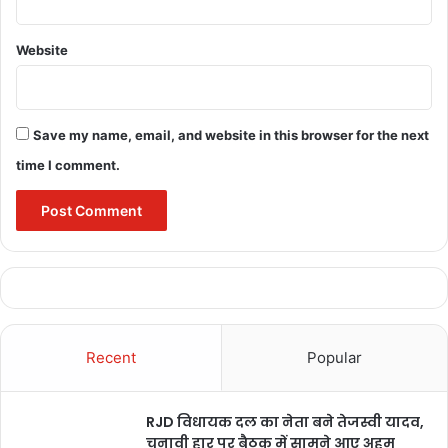
rights related to education, work, public participation and
health.
Website
Save my name, email, and website in this browser for the next
Buland Hindustan
time I comment.
Afghanistan News
afghanistan news / taliban
Recent
Popular
afghanistan news ariana
RJD विधायक दल का नेता बने तेजस्वी यादव,
afghanistan news around the world
चुनावी हार पर बैठक में सामने आए अहम