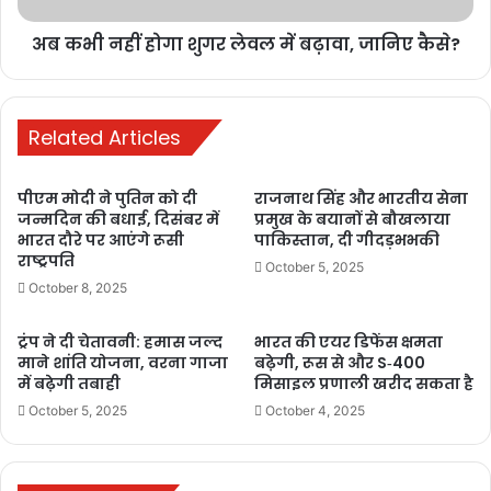
strangled himself with a dupatta. His body was found at his
अब कभी नहीं होगा शुगर लेवल में बढ़ावा, जानिए कैसे?
house.
पत्थर मारने या फिर कोड़े मारने की
Related Articles
सजा
( Punishment for stoning
or whipping )
पीएम मोदी ने पुतिन को दी
राजनाथ सिंह और भारतीय सेना
जन्मदिन की बधाई, दिसंबर में
प्रमुख के बयानों से बौखलाया
भारत दौरे पर आएंगे रूसी
पाकिस्तान, दी गीदड़भभकी
हाल के दिनों में अफगानिस्तान में महिलाओं के अपने घरों से भाग जाने की कई
राष्ट्रपति
October 5, 2025
घटनाएं हुई हैं। तालिबान अधिकारियों ने इन लोगों को पत्थर मारकर या सार्वजनिक
October 8, 2025
रूप से कोड़े मारकर मौत की सजा सुनाई है। ये मामले ऐसे समय में सामने आ रहे हैं
जब देश में महिलाओं के खिलाफ सख्त पाबंदियां लगाई गई हैं। कई क्षेत्रों में उन्हें
ट्रंप ने दी चेतावनी: हमास जल्द
भारत की एयर डिफेंस क्षमता
शिक्षा प्राप्त करने से भी रोक दिया जाता है।
माने शांति योजना, वरना गाजा
बढ़ेगी, रूस से और S‑400
में बढ़ेगी तबाही
मिसाइल प्रणाली खरीद सकता है
October 5, 2025
October 4, 2025
There have been several incidents of women fleeing their
homes in Afghanistan in recent times. Taliban officials
have sentenced these people to death by stoning or