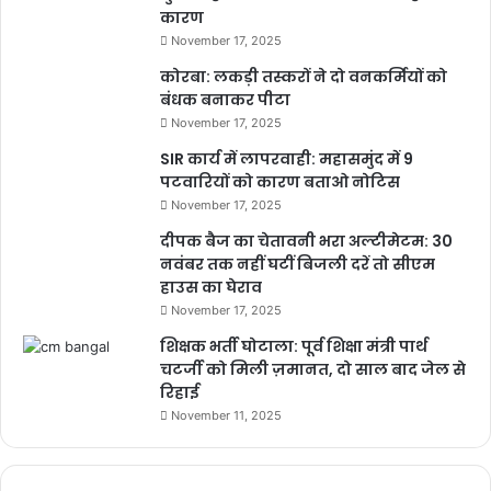
कारण
afghanistan news in hindi
November 17, 2025
कोरबा: लकड़ी तस्करों ने दो वनकर्मियों को
afghanistan news live
बंधक बनाकर पीटा
November 17, 2025
afghanistan news today plane
SIR कार्य में लापरवाही: महासमुंद में 9
afghanistan news what happened
पटवारियों को कारण बताओ नोटिस
November 17, 2025
Afghanistan Women
दीपक बैज का चेतावनी भरा अल्टीमेटम: 30
नवंबर तक नहीं घटीं बिजली दरें तो सीएम
BULAND HINDUSTAN
हाउस का घेराव
November 17, 2025
Talibani Government
शिक्षक भर्ती घोटाला: पूर्व शिक्षा मंत्री पार्थ
चटर्जी को मिली ज़मानत, दो साल बाद जेल से
u.s. army in afghanistan news today
रिहाई
November 11, 2025