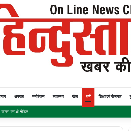
यापार
अपराध
मनोरंजन
स्वास्थ्य
खेल
धर्म
शिक्षा एवं रोजगार
ब
क नहीं घटीं बिजली दरें तो सीएम हाउस का घेराव