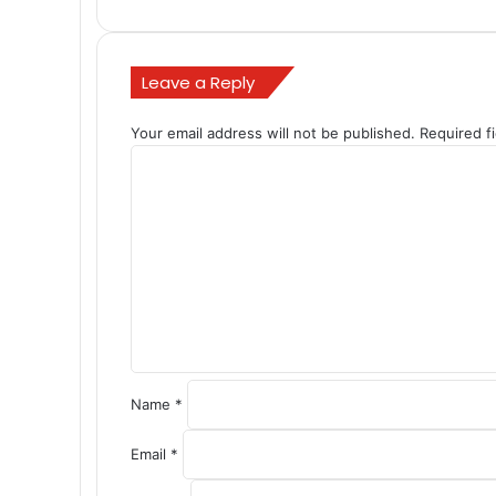
Leave a Reply
Your email address will not be published.
Required f
C
o
m
m
e
n
t
*
Name
*
Email
*