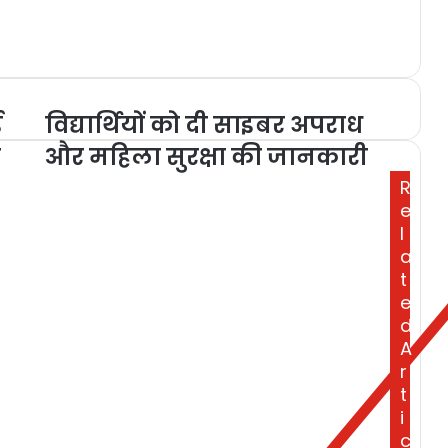
ई
विद्यार्थियों को दी साइबर अपराध
ै
और महिला सुरक्षा की जानकारी
R
e
l
a
t
e
d
A
r
t
i
c