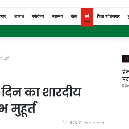
यापार
अपराध
मनोरंजन
स्वास्थ्य
खेल
धर्म
शिक्षा एवं रोजगार
ब
मुहूर्त
प्
पर
Se
0 दिन का शारदीय
 मुहूर्त
0
76
1 minute read