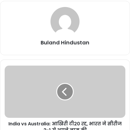
2025
SIR कार्य में
लापरवाही:
महासमुंद में 9
पटवारियों को
Buland Hindustan
कारण बताओ
नोटिस
November 17,
2025
दीपक बैज का
चेतावनी भरा
अल्टीमेटम: 30
नवंबर तक नहीं
घटीं बिजली दरें तो
सीएम हाउस का
India vs Australia: आखिरी टी20 रद्द, भारत ने सीरीज
घेराव