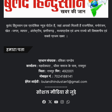
बुलंद हिंदुस्तान एक प्रादेशिक न्यूज़ पोर्टल हैं, जहां आपको मिलती हैं राजनैतिक, मनोरंजन,
खेल -जगत, व्यापार , अंर्राष्ट्रीय, छत्तीसगढ़ , मध्याप्रदेश एवं अन्य राज्यो की विश्वशनीय एवं
सबसे प्रथम खबर ।
हमारा पता
प्रधान संपादक :
वंशिका पाण्डेय
कार्यालय :
महादेवघाट , धीवर समाज के पास, रायपुरा
जिला :
रायपुर
पिन :
492001
मोबाइल नं. :
7024188141
ईमेल आईडी :
bulandhindustan1@gmail.com
---------------
सोशल मीडिया से जुड़े
Facebook
X
YouTube
Instagram
WhatsApp