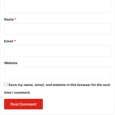
cmo chhattisgarh
google
India
n
t
m modi chhattisgarh visit
*
Name
*
new rail routes in chhattisgarh
new railway line in chhattisgarh
News
Email
*
politics
telangana to chhattisgarh railway line
Website
बुलंद छत्तीसगढ़
Save my name, email, and website in this browser for the next
time I comment.