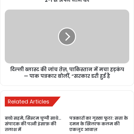
2-1 से अपने नाम की
November 17,
2025
रामगोपाल साहू
बने टुण्डरा तहसील
अध्यक्ष, भोजराम
साहू उपाध्यक्ष
November 1,
2025
दिल्ली ब्लास्ट की जांच तेज़, पाकिस्तान में मचा हड़कंप
— पाक पत्रकार बोलीं, “सरकार डरी हुई है
Related Articles
BJP
BULAND HINDUSTAN
बच्चे सहमे, सिस्टम चुप्पी साधे…
पत्रकारों का गुस्सा फूटा: सत्ता के
संपादक की पत्नी इंसाफ़ की
दमन के खिलाफ कलम की
chhattisgarh
chhattisgarh development
तलाश में
एकजुट आवाज़