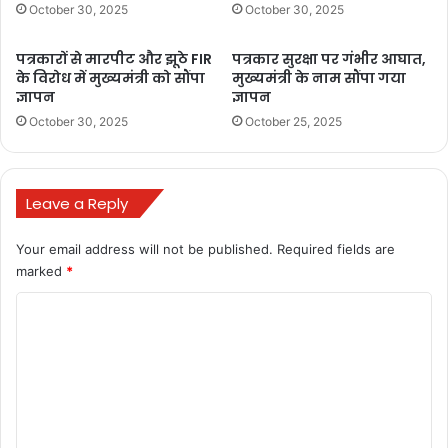
October 30, 2025
October 30, 2025
chhattisgarh government event
पत्रकारों से मारपीट और झूठे FIR
पत्रकार सुरक्षा पर गंभीर आघात,
chhattisgarh new railway line
के विरोध में मुख्यमंत्री को सौंपा
मुख्यमंत्री के नाम सौंपा गया
ज्ञापन
ज्ञापन
chhattisgarh new railway line map
October 30, 2025
October 25, 2025
chhattisgarh new railway project
chhattisgarh news live
Leave a Reply
chhattisgarh politics news
Your email address will not be published.
Required fields are
marked
*
chhattisgarh progress story
C
chhattisgarh rail connectivity
o
m
chhattisgarh railway
m
chief minister chhattisgarh
e