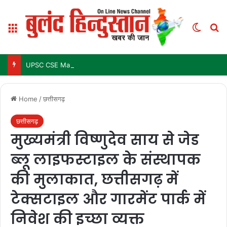
Menu
Switch
Se
UPSC CSE Mains Result 2025: जल्द जारी हो सकता है परिणाम, जानें पिछले 3 सालों में कब आया था रिजल्ट
Home
/
छत्तीसगढ़
छत्तीसगढ़
मुख्यमंत्री विष्णुदेव साय से जेड
ब्लू लाइफस्टाइल के संस्थापक
की मुलाकात, छत्तीसगढ़ में
टेक्सटाइल और गारमेंट पार्क में
निवेश की इच्छा व्यक्त