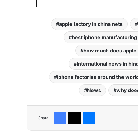
apple factory in china nets
best iphone manufacturing
how much does apple s
international news in hind
iphone factories around the worl
News
why does
Facebook
X
Messenger
Share