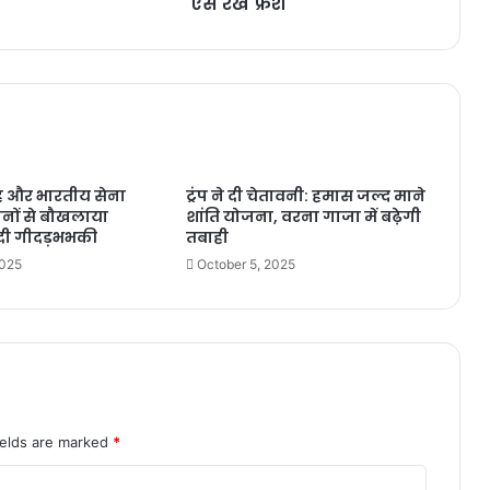
ऐसे रखे फ्रेश
ह और भारतीय सेना
ट्रंप ने दी चेतावनी: हमास जल्द माने
ानों से बौखलाया
शांति योजना, वरना गाजा में बढ़ेगी
 दी गीदड़भभकी
तबाही
2025
October 5, 2025
ields are marked
*