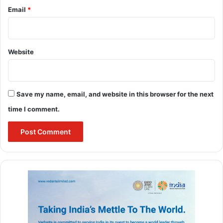
Email
*
BULAND HINDUSTAN
Earthquake In Turkey
Website
earthquake in turkey 1999
earthquake in turkey 2023
Save my name, email, and website in this browser for the next
earthquake in turkey now
time I comment.
latest earthquake in turkey
turkey earthquake history
turkey earthquake istanbul
what caused the earthquake in turkey and
syria