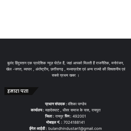
बुलंद हिंदुस्तान एक प्रादेशिक न्यूज़ पोर्टल हैं, जहां आपको मिलती हैं राजनैतिक, मनोरंजन,
खेल -जगत, व्यापार , अंर्राष्ट्रीय, छत्तीसगढ़ , मध्याप्रदेश एवं अन्य राज्यो की विश्वशनीय एवं
सबसे प्रथम खबर ।
हमारा पता
प्रधान संपादक :
वंशिका पाण्डेय
कार्यालय :
महादेवघाट , धीवर समाज के पास, रायपुरा
जिला :
रायपुर
पिन :
492001
मोबाइल नं. :
7024188141
ईमेल आईडी :
bulandhindustan1@gmail.com