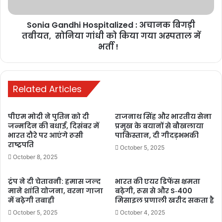
Sonia Gandhi Hospitalized : अचानक बिगड़ी
तबीयत, सोनिया गांधी को किया गया अस्पताल में
भर्ती !
Earthquake In Turkey
Related Articles
आपको बता दें कि तुर्की में पिछले 66 घंटे में यह 37वां भूकंप महसूस किया गया है.
तुर्की में छह फरवरी को आए विनाशकारी भूकंप में अब तक 50,000 से अधिक
पीएम मोदी ने पुतिन को दी
राजनाथ सिंह और भारतीय सेना
जन्मदिन की बधाई, दिसंबर में
प्रमुख के बयानों से बौखलाया
लोगों की जान जा चुकी है। कई इमारतें गिर गईं। अब भी हजारों लोग ध्वस्त इमारतों
भारत दौरे पर आएंगे रूसी
पाकिस्तान, दी गीदड़भभकी
के मलबे के नीचे दबे हुए हैं और उन्हें निकालने का काम जारी है.
राष्ट्रपति
October 5, 2025
October 8, 2025
Earthquake In Turkey
ट्रंप ने दी चेतावनी: हमास जल्द
भारत की एयर डिफेंस क्षमता
माने शांति योजना, वरना गाजा
बढ़ेगी, रूस से और S‑400
भारत ने तुर्की की मदद के लिए “ऑपरेशन दोस्त” भी लॉन्च किया। इसके तहत तुर्की
में बढ़ेगी तबाही
मिसाइल प्रणाली खरीद सकता है
में भूकंप के लिए कई भारतीय दल भेजे गए थे। ये टीमें वहां राहत और बचाव कार्य
October 5, 2025
October 4, 2025
करने के बाद अपने वतन लौट गईं।