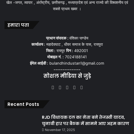
खेल -जगत, व्यापार , अंर्राष्ट्रीय, छत्तीसगढ़ , मध्याप्रदेश एवं अन्य राज्यो की विश्वशनीय एवं
सबसे प्रथम खबर ।
हमारा पता
प्रधान संपादक :
वंशिका पाण्डेय
कार्यालय :
महादेवघाट , धीवर समाज के पास, रायपुरा
जिला :
रायपुर
पिन :
492001
मोबाइल नं. :
7024188141
ईमेल आईडी :
bulandhindustan1@gmail.com
---------------
सोशल मीडिया से जुड़े
Facebook
X
YouTube
Instagram
WhatsApp
Recent Posts
RJD विधायक दल का नेता बने तेजस्वी यादव,
चुनावी हार पर बैठक में सामने आए अहम कारण
November 17, 2025