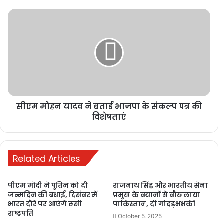
मस्क ने शीर्ष अदालत के खिलाफ दुष्प्रचार अभियान चलाया है।
बीबीसी की एक रिपोर्ट के अनुसार यदि एक्स आदेश का पालन करने में विफल रहता
है, तो उस पर प्रति दिन 100,000 रियास (19,774 अमेरिकी डॉलर) का जुर्माना
लगाया जाएगा।
सीएम मोहन यादव ने बताई भाजपा के संकल्‍प पत्र की
विशेषताएं
Buland Hindustan
Related Articles
पीएम मोदी ने पुतिन को दी
राजनाथ सिंह और भारतीय सेना
जन्मदिन की बधाई, दिसंबर में
प्रमुख के बयानों से बौखलाया
BULAND HINDUSTAN
भारत दौरे पर आएंगे रूसी
पाकिस्तान, दी गीदड़भभकी
राष्ट्रपति
October 5, 2025