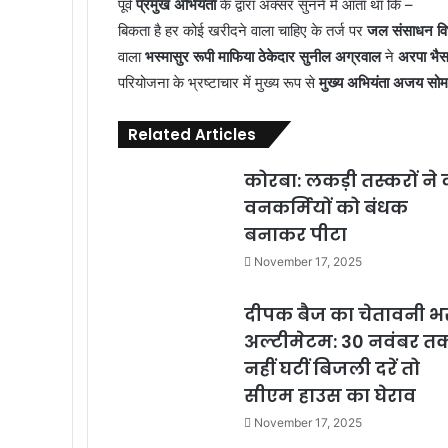
पूर्व
प्रमुख अभियंता
के द्वारा अक्सर सुनने में आता था कि –
बिकता है हर कोई खरीदने वाला चाहिए के तर्ज पर
जल संसाधन वि
वाला
भस्मासुर रूपी माफिया ठेकेदार सुनील अग्रवाल
ने
अरपा भैस
परियोजना के भ्रष्टाचार में मुख्य रूप से
मुख्य अभियंता अजय सोमा
Related Articles
कोरबा: लकड़ी तस्करों ने 
वनकर्मियों को बंधक
बनाकर पीटा
November 17, 2025
दीपक बैज का चेतावनी भ
अल्टीमेटम: 30 नवंबर त
नहीं घटीं बिजली दरें तो
सीएम हाउस का घेराव
November 17, 2025