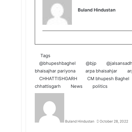
Buland Hindustan
Tags
@bhupeshbaghel
@bjp
@jalsansadh
bhaisajhar pariyona
arpa bhaisahjar
ar
CHHATTISHGARH
CM bhupesh Baghel
chhattisgarh
News
politics
Buland Hindustan
October 28, 2022
Facebook
X
Messenger
Messenger
WhatsApp
Telegram