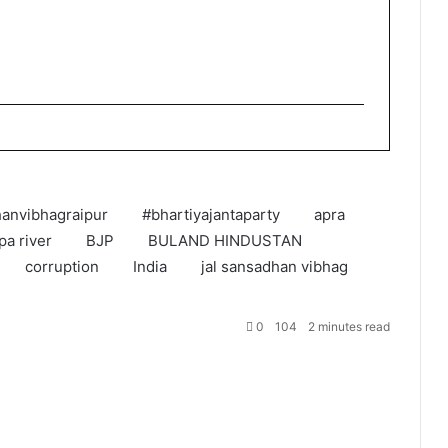
anvibhagraipur
#bhartiyajantaparty
apra
pa river
BJP
BULAND HINDUSTAN
corruption
India
jal sansadhan vibhag
0
104
2 minutes read