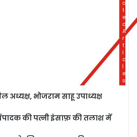
a
t
e
d
A
r
t
i
c
l
e
s
ल अध्यक्ष, भोजराम साहू उपाध्यक्ष
 संपादक की पत्नी इंसाफ़ की तलाश में