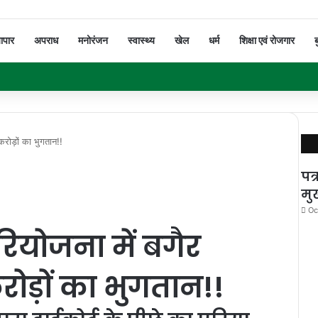
यापार
अपराध
मनोरंजन
स्वास्थ्य
खेल
धर्म
शिक्षा एवं रोजगार
ब
रोड़ों का भुगतान!!
पत्
मुख
Oc
ियोजना में बगैर
ड़ों का भुगतान!!