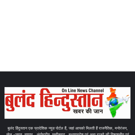
बुलंद हिंदुस्तान एक प्रादेशिक न्यूज़ पोर्टल हैं, जहां आपको मिलती हैं राजनैतिक, मनोरंजन,
खेल -जगत, व्यापार , अंर्राष्ट्रीय, छत्तीसगढ़ , मध्याप्रदेश एवं अन्य राज्यो की विश्वशनीय एवं