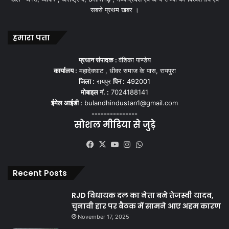
सबसे प्रथम खबर ।
हमारा पता
प्रधान संपादक :
वंशिका पाण्डेय
कार्यालय :
महादेवघाट , धीवर समाज के पास, रायपुरा
जिला :
रायपुर
पिन :
492001
मोबाइल नं. :
7024188141
ईमेल आईडी :
bulandhindustan1@gmail.com
---------------
सोशल मीडिया से जुड़े
Facebook
X
YouTube
Instagram
WhatsApp
Recent Posts
RJD विधायक दल का नेता बने तेजस्वी यादव,
चुनावी हार पर बैठक में सामने आए अहम कारण
November 17, 2025