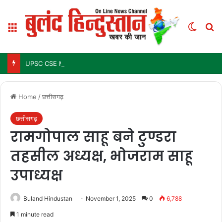
Menu
Switch
Se
UPSC CSE Mains Result 2025: जल्द जारी हो सकता है परिणाम, जानें पिछले 3 सालों में कब आया था रिजल्ट
Home
/
छत्तीसगढ़
छत्तीसगढ़
रामगोपाल साहू बने टुण्डरा
तहसील अध्यक्ष, भोजराम साहू
उपाध्यक्ष
Buland Hindustan
November 1, 2025
0
6,788
1 minute read