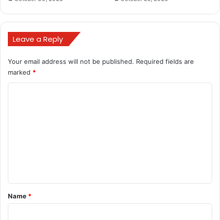
Leave a Reply
BULAND HINDUSTAN
chhattisgarh
Your email address will not be published.
Required fields are
marked
*
India
News
C
o
m
m
e
n
t
*
Name
*