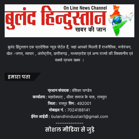
बुलंद हिंदुस्तान एक प्रादेशिक न्यूज़ पोर्टल हैं, जहां आपको मिलती हैं राजनैतिक, मनोरंजन,
खेल -जगत, व्यापार , अंर्राष्ट्रीय, छत्तीसगढ़ , मध्याप्रदेश एवं अन्य राज्यो की विश्वशनीय एवं
सबसे प्रथम खबर ।
हमारा पता
प्रधान संपादक :
वंशिका पाण्डेय
कार्यालय :
महादेवघाट , धीवर समाज के पास, रायपुरा
जिला :
रायपुर
पिन :
492001
मोबाइल नं. :
7024188141
ईमेल आईडी :
bulandhindustan1@gmail.com
---------------
सोशल मीडिया से जुड़े