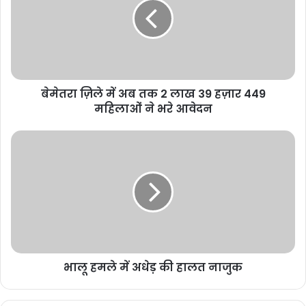
2025
SIR कार्य में
लापरवाही:
महासमुंद में 9
पटवारियों को
बेमेतरा ज़िले में अब तक 2 लाख 39 हज़ार 449
कारण बताओ
महिलाओं ने भरे आवेदन
नोटिस
November 17,
2025
दीपक बैज का
चेतावनी भरा
अल्टीमेटम: 30
नवंबर तक नहीं
घटीं बिजली दरें तो
भालू हमले में अधेड़ की हालत नाजुक
सीएम हाउस का
घेराव