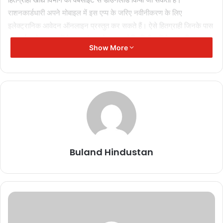
राशनकार्डधारी अपने मोबाइल में इस एप्प के जरिए नवीनीकरण के लिए
इलेक्ट्रानिक आवेदन ऑनलाइन प्रस्तुत कर सकते हैं। ऐसे हितग्राही जिनके पास
एन्ड्राईड मोबाइल नहीं है या जहां पर मोबाइल कनेक्टिविटी नहीं है वहां उचित मूल्य
Show More
दुकान स्तर पर ऑनलाइन प्रक्रिया के जरिए राशनकार्डों के नवीनीकरण के लिए
इलेक्ट्रानिक आवेदन प्रस्तुत करने की सुविधा भी दी जा रही है।
Buland Hindustan
Related Articles
कोरबा: लकड़ी
Buland Hindustan
तस्करों ने दो
वनकर्मियों को
बंधक बनाकर
पीटा
November 17,