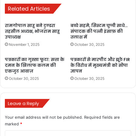
November 17,
Related Articles
2025
मुख्यमंत्री विष्णुदेव
रामगोपाल साहू बने टुण्डरा
बच्चे सहमे, सिस्टम चुप्पी साधे…
तहसील अध्यक्ष, भोजराम साहू
संपादक की पत्नी इंसाफ़ की
साय से जेड ब्लू
उपाध्यक्ष
तलाश में
लाइफस्टाइल के
November 1, 2025
October 30, 2025
संस्थापक की
मुलाकात,
पत्रकारों का गुस्सा फूटा: सत्ता के
पत्रकारों से मारपीट और झूठे FIR
छत्तीसगढ़ में
दमन के खिलाफ कलम की
के विरोध में मुख्यमंत्री को सौंपा
एकजुट आवाज़
ज्ञापन
टेक्सटाइल और
October 30, 2025
October 30, 2025
गारमेंट पार्क में
निवेश की इच्छा
व्यक्त
Leave a Reply
November 11,
2025
Your email address will not be published.
Required fields are
marked
*
C