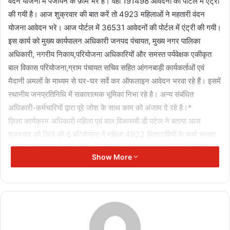
वंदन योजना में पंजीयन के फ़ार्म भरे है। वही 191498 आवेदनों की पोर्टल में एंट्री
की गयी है। आज शुक्रवार की बात करें तो 4923 महिलाओं ने महतारी वंदन
योजना आवेदन भरे। आज पोर्टल में 36531 आवेदनों की पोर्टल में एंट्री की गयी।
इस कार्य को मुख्य कार्यपालन अधिकारी जनपद पंचायत, मुख्य नगर पालिका
अधिकारी, नगरीय निकाय,परियोजना अधिकारियों और समस्त पर्यवेक्षक एकीकृत
बाल विकास परियोजना,ग्राम पंचायत सचिव सहित आंगनबाड़ी कार्यकर्ताओं एवं
मैदानी अमलों के माध्यम से घर-घर सर्वे कर ऑफलाइन आवेदन भरवा रहे हैं। इसमें
स्थानीय जनप्रतिनिधि में सकारात्मक भूमिका निभा रहे है। अन्य संबंधित
अधिकारी-कर्मचारियों द्वारा पूरे जोश के साथ काम को अंजाम दे रहे है।*
ज़िला कार्यक्रम अधिकारी महिला एवं बाल विकासबी.डी पटेल ने बताया आज
शुक्रवार को ज़िले की 6 परियोजना में महिला 4923 हितग्राहियों के फ़ार्म भरवाए
गये। कलेक्टर रणबीर शर्मा प्रतिदिन आवेदनों और पोर्टल में एंट्री की जानकारी ले
Show More
रहे है। उन्होंने स्पष्ट कहा है कि ज़िले की शत-प्रतिशत पात्र महिलाओं के आवेदन
भर जाये और समय पर उनकी सभी आवेदनों की पोर्टल में एंट्री भी हो जाये।
Buland Hindustan