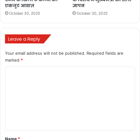
टेक्सटाइल और
एकजुट आवाज़
ज्ञापन
गारमेंट पार्क में
October 30, 2025
October 30, 2025
निवेश की इच्छा
व्यक्त
November 11,
Leave a Reply
2025
Your email address will not be published.
Required fields are
marked
*
C
o
m
BULAND HINDUSTAN
chhattisgarh
m
google
News
बुलंद छत्तीसगढ़
e
n
t
*
Name
*