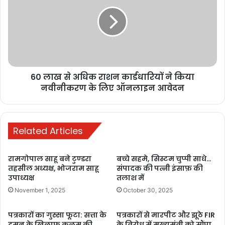
दीपक बैज का
चेतावनी भरा
अल्टीमेटम: 30
नवंबर तक नहीं
घटीं बिजली दरें तो
60 लाख से अधिक राशन कार्डधारियों ने किया
सीएम हाउस का
नवीनीकरण के लिए ऑनलाइन आवेदन
घेराव
November 17,
2025
Related Articles
मुख्यमंत्री विष्णुदेव
रामगोपाल साहू बने टुण्डरा
बच्चे सहमे, सिस्टम चुप्पी साधे…
साय से जेड ब्लू
तहसील अध्यक्ष, भोजराम साहू
संपादक की पत्नी इंसाफ़ की
लाइफस्टाइल के
उपाध्यक्ष
तलाश में
संस्थापक की
November 1, 2025
October 30, 2025
मुलाकात,
छत्तीसगढ़ में
पत्रकारों का गुस्सा फूटा: सत्ता के
पत्रकारों से मारपीट और झूठे FIR
दमन के खिलाफ कलम की
के विरोध में मुख्यमंत्री को सौंपा