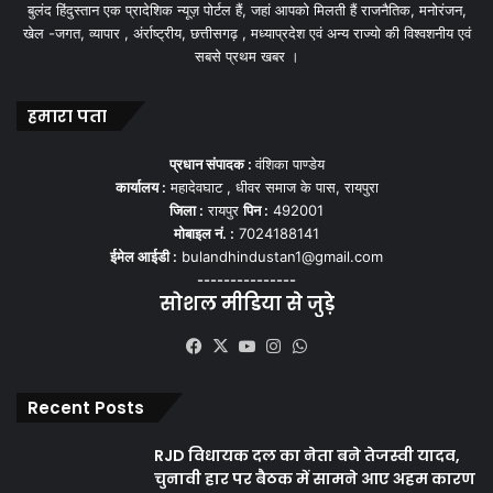
बुलंद हिंदुस्तान एक प्रादेशिक न्यूज़ पोर्टल हैं, जहां आपको मिलती हैं राजनैतिक, मनोरंजन,
खेल -जगत, व्यापार , अंर्राष्ट्रीय, छत्तीसगढ़ , मध्याप्रदेश एवं अन्य राज्यो की विश्वशनीय एवं
सबसे प्रथम खबर ।
हमारा पता
प्रधान संपादक :
वंशिका पाण्डेय
कार्यालय :
महादेवघाट , धीवर समाज के पास, रायपुरा
जिला :
रायपुर
पिन :
492001
मोबाइल नं. :
7024188141
ईमेल आईडी :
bulandhindustan1@gmail.com
---------------
सोशल मीडिया से जुड़े
Facebook
X
YouTube
Instagram
WhatsApp
Recent Posts
RJD विधायक दल का नेता बने तेजस्वी यादव,
चुनावी हार पर बैठक में सामने आए अहम कारण