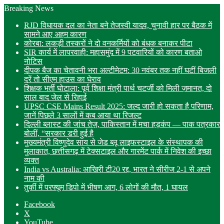
Breaking News
RJD विधायक दल का नेता बने तेजस्वी यादव, चुनावी हार पर बैठक में
सामने आए अहम कारण
कोरबा: लकड़ी तस्करों ने दो वनकर्मियों को बंधक बनाकर पीटा
SIR कार्य में लापरवाही: महासमुंद में 9 पटवारियों को कारण बताओ
नोटिस
दीपक बैज का चेतावनी भरा अल्टीमेटम: 30 नवंबर तक नहीं घटीं बिजली
दरें तो सीएम हाउस का घेराव
शिक्षक भर्ती घोटाला: पूर्व शिक्षा मंत्री पार्थ चटर्जी को मिली ज़मानत, दो
साल बाद जेल से रिहाई
UPSC CSE Mains Result 2025: जल्द जारी हो सकता है परिणाम,
जानें पिछले 3 सालों में कब आया था रिजल्ट
दिल्ली ब्लास्ट की जांच तेज़, पाकिस्तान में मचा हड़कंप — पाक पत्रकार
बोलीं, “सरकार डरी हुई है
मुख्यमंत्री विष्णुदेव साय से जेड ब्लू लाइफस्टाइल के संस्थापक की
मुलाकात, छत्तीसगढ़ में टेक्सटाइल और गारमेंट पार्क में निवेश की इच्छा
व्यक्त
India vs Australia: आखिरी टी20 रद्द, भारत ने सीरीज 2-1 से अपने
नाम की
तुर्की में परफ्यूम डिपो में भीषण आग, 6 लोगों की मौत, 1 घायल
Facebook
X
YouTube