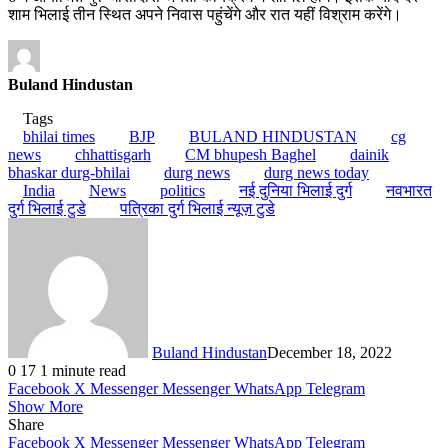
शाम भिलाई तीन स्थित अपने निवास पहुंचेंगे और रात यहीं विश्राम करेंगे।
Buland Hindustan
Tags
bhilai times
BJP
BULAND HINDUSTAN
cg
news
chhattisgarh
CM bhupesh Baghel
dainik
bhaskar durg-bhilai
durg news
durg news today
India
News
politics
नई दुनिया भिलाई दुर्ग
नवभारत
दुर्ग भिलाई टुडे
पत्रिका दुर्ग भिलाई न्यूज़ टुडे
Buland Hindustan
December 18, 2022
0
17
1 minute read
Facebook
X
Messenger
Messenger
WhatsApp
Telegram
Show More
Share
Facebook
X
Messenger
Messenger
WhatsApp
Telegram