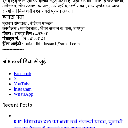
बुलंद हिंदुस्तान एक प्रादेशिक न्यूज़ पोर्टल हैं, जहां आपको मिलती हैं राजनैतिक,
मनोरंजन, खेल -जगत, व्यापार , अंर्राष्ट्रीय, छत्तीसगढ़ , मध्याप्रदेश एवं अन्य
राज्यो की विश्वशनीय एवं सबसे प्रथम खबर ।
हमारा पता
प्रधान संपादक :
वंशिका पाण्डेय
कार्यालय :
महादेवघाट , धीवर समाज के पास, रायपुरा
जिला :
रायपुर
पिन :
492001
मोबाइल नं. :
7024188141
ईमेल आईडी :
bulandhindustan1@gmail.com
---------------
सोशल मीडिया से जुड़े
Facebook
X
YouTube
Instagram
WhatsApp
Recent Posts
RJD विधायक दल का नेता बने तेजस्वी यादव, चुनावी