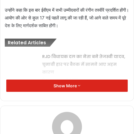
उन्होंने कहा कि इस बार ईवीएम में सभी उम्मीदवारों की रंगीन तस्वीरें प्रदर्शित होंगी।
आयोग की ओर से कुल 17 नई पहलें लागू की जा रही हैं, जो आने वाले समय में पूरे
देश के लिए मार्गदर्शक साबित होंगी।
Related Articles
RJD विधायक दल का नेता बने तेजस्वी यादव,
चुनावी हार पर बैठक में सामने आए अहम
कारण
November 17, 2025
Show More
शिक्षक भर्ती घोटाला: पूर्व शिक्षा मंत्री पार्थ चटर्जी
को मिली ज़मानत, दो साल बाद जेल से रिहाई
November 11, 2025
India vs Australia: आखिरी टी20 रद्द, भारत
ने सीरीज 2-1 से अपने नाम की