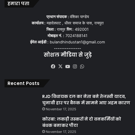
हमारा पता
प्रधान संपादक :
वंशिका पाण्डेय
कार्यालय :
महादेवघाट , धीवर समाज के पास, रायपुरा
जिला :
रायपुर
पिन :
492001
मोबाइल नं. :
7024188141
ईमेल आईडी :
bulandhindustan1@gmail.com
---------------
सोशल मीडिया से जुड़े
Facebook
X
YouTube
Instagram
WhatsApp
Recent Posts
RJD विधायक दल का नेता बने तेजस्वी यादव,
चुनावी हार पर बैठक में सामने आए अहम कारण
November 17, 2025
कोरबा: लकड़ी तस्करों ने दो वनकर्मियों को
बंधक बनाकर पीटा
November 17, 2025