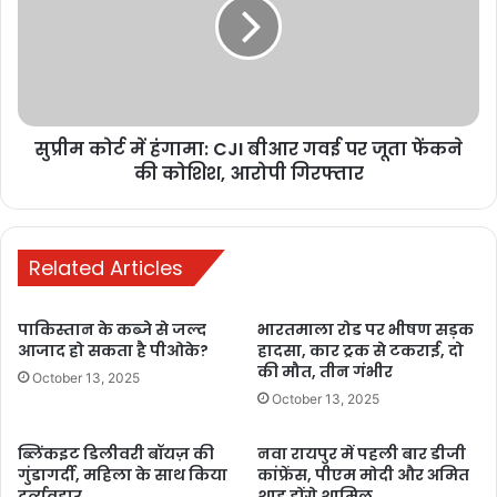
Buland Hindustan
सुप्रीम कोर्ट में हंगामा: CJI बीआर गवई पर जूता फेंकने
की कोशिश, आरोपी गिरफ्तार
ईवीएम रंगीन फोटो
छठ महापर्व
बिहार चुनाव 2025
Related Articles
बिहार चुनाव घोषणा
बिहार चुनाव सुधार
पाकिस्तान के कब्जे से जल्द
भारतमाला रोड पर भीषण सड़क
बिहार पोलिंग बूथ व्यवस्था
बिहार में मतदान व्यवस्था
आजाद हो सकता है पीओके?
हादसा, कार ट्रक से टकराई, दो
की मौत, तीन गंभीर
October 13, 2025
बिहार विधानसभा चुनाव
बिहार वोटर सुविधा
October 13, 2025
मुख्य चुनाव आयुक्त ज्ञानेश कुमार
लोकतंत्र का महापर्व
ब्लिंकइट डिलीवरी बॉयज़ की
नवा रायपुर में पहली बार डीजी
गुंडागर्दी, महिला के साथ किया
कांफ्रेंस, पीएम मोदी और अमित
वैशाली लोकतंत्र
वोटर मोबाइल फोन
दुर्व्यवहार
शाह होंगे शामिल