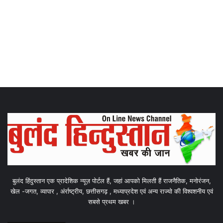
बुलंद हिंदुस्तान एक प्रादेशिक न्यूज़ पोर्टल हैं, जहां आपको मिलती हैं राजनैतिक, मनोरंजन,
खेल -जगत, व्यापार , अंर्राष्ट्रीय, छत्तीसगढ़ , मध्याप्रदेश एवं अन्य राज्यो की विश्वशनीय एवं
सबसे प्रथम खबर ।