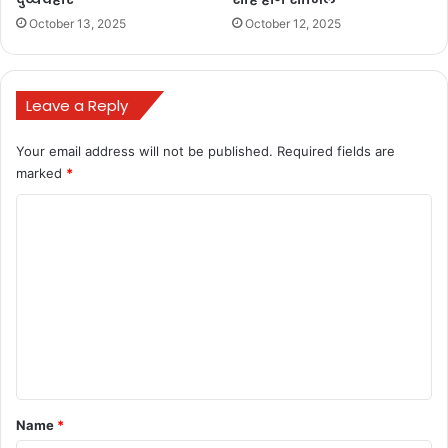
October 13, 2025
October 12, 2025
Leave a Reply
Your email address will not be published.
Required fields are
marked
*
C
o
m
m
e
n
t
*
Name
*