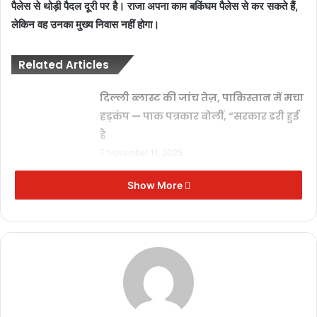
पैलेस से थोड़ी पैदल दूरी पर है। राजा अपना काम बकिंघम पैलेस से कर सकते हैं,
लेकिन वह उनका मुख्य निवास नहीं होगा।
Related Articles
दिल्ली ब्लास्ट की जांच तेज़, पाकिस्तान में मचा
हड़कंप — पाक पत्रकार बोलीं, “सरकार डरी हुई
है
November 11, 2025
तुर्की में परफ्यूम डिपो में भीषण आग, 6 लोगों
Show More
की मौत, 1 घायल
November 8, 2025
भारत की ये ‘केमिकल पावर’ बना रही रूसी
लड़ाकू विमानों को और खतरनाक
October 13, 2025