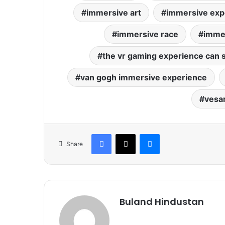
immersive art
immersive exp
immersive race
immer
the vr gaming experience can 
van gogh immersive experience
vesa
Facebook
X
Messenger
Share
Buland Hindustan