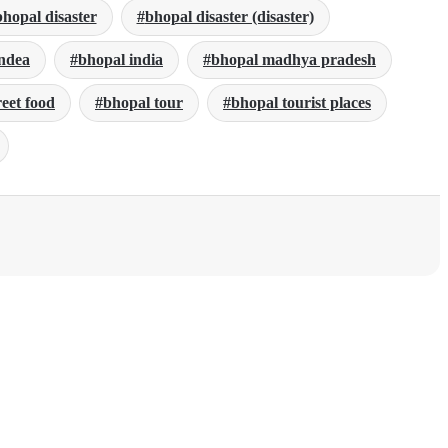
bhopal disaster
bhopal disaster (disaster)
indea
bhopal india
bhopal madhya pradesh
reet food
bhopal tour
bhopal tourist places