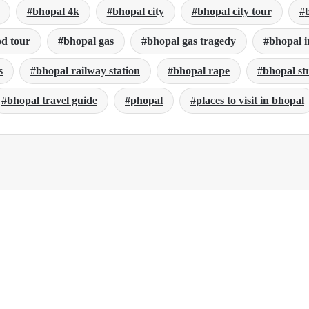
bhopal 4k
bhopal city
bhopal city tour
od tour
bhopal gas
bhopal gas tragedy
bhopal 
s
bhopal railway station
bhopal rape
bhopal st
bhopal travel guide
phopal
places to visit in bhopal