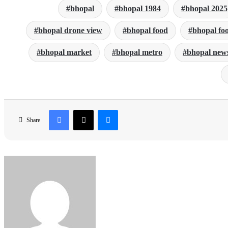
bhopal
bhopal 1984
bhopal 2025
bhopal drone view
bhopal food
bhopal fo
bhopal market
bhopal metro
bhopal new
Facebook
X
Messenger
Share