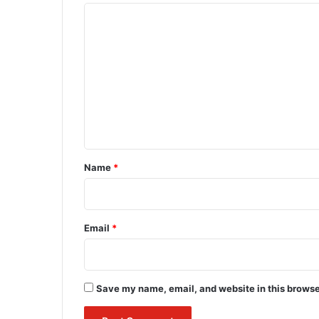
C
o
m
m
e
n
t
*
Name
*
Email
*
Save my name, email, and website in this browse