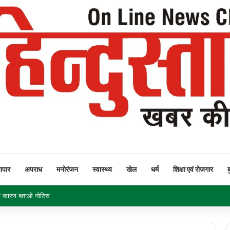
यापार
अपराध
मनोरंजन
स्वास्थ्य
खेल
धर्म
शिक्षा एवं रोजगार
ब
क नहीं घटीं बिजली दरें तो सीएम हाउस का घेराव