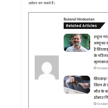
आवेदन कर सकते हैं।
Buland Hindustan
Related Articles
राहुल गां
अक्टूबर
हैं छिंदवाड
के परिजनो
मुलाका
October
छिंदवाड़ा
सिरप से 1
मौत के ब
डॉक्टर ग
October