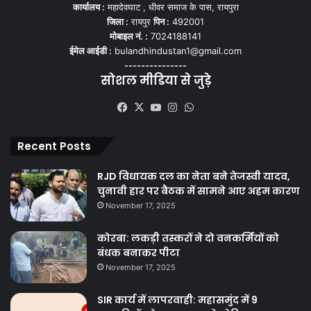
कार्यालय :
महादेवघाट , धीवर समाज के पास, रायपुरा
जिला :
रायपुर
पिन :
492001
मोबाइल नं. :
7024188141
ईमेल आईडी :
bulandhindustan1@gmail.com
---------------
सोशल मीडिया से जुड़े
Facebook
X
YouTube
Instagram
WhatsApp
Recent Posts
RJD विधायक दल का नेता बने तेजस्वी यादव,
चुनावी हार पर बैठक में सामने आए अहम कारण
November 17, 2025
कोरबा: लकड़ी तस्करों ने दो वनकर्मियों को
बंधक बनाकर पीटा
November 17, 2025
SIR कार्य में लापरवाही: महासमुंद में 9