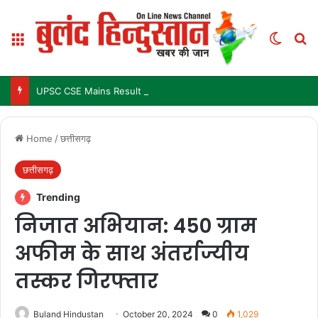
Menu
Switch
Se
UPSC CSE Mains Result 2025: जल्द जारी हो सकता है परिणाम, जानें पिछले 3 सालों में कब आया था रिजल्ट
Home
/
छत्तीसगढ़
छत्तीसगढ़
Trending
निजात अभियान: 450 ग्राम
अफीम के साथ अंतर्राज्यीय
तस्कर गिरफ्तार
Buland Hindustan
October 20, 2024
0
1,029