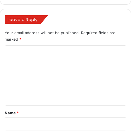
Leave a Reply
BULAND HINDUSTAN
News
Your email address will not be published.
Required fields are
marked
*
बुलंद छत्तीसगढ़
C
o
m
m
e
n
t
*
Name
*