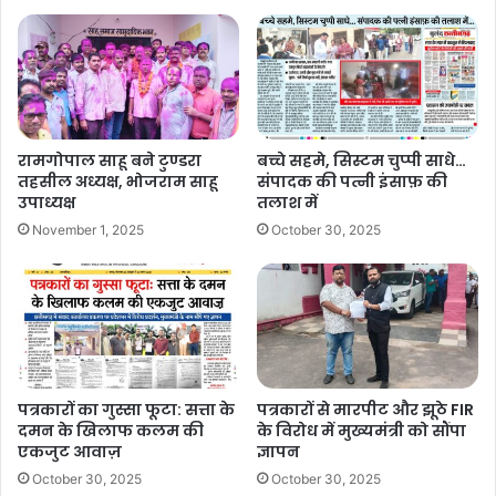
इस कार्रवाई में खमतराई थाने के उप निरीक्षक मुकेश यदु, आरक्षक नरेन्द्र वर्मा,
सनत जायसवाल, और रोशन भार्गव की महत्वपूर्ण भूमिका रही। टीम की त्वरित और
प्रभावी कार्रवाई के चलते अंतर्राज्यीय मादक पदार्थ तस्करी के इस मामले का
खुलासा हो सका।
गिरफ्तार आरोपी:
रामगोपाल साहू बने टुण्डरा
बच्चे सहमे, सिस्टम चुप्पी साधे…
तहसील अध्यक्ष, भोजराम साहू
संपादक की पत्नी इंसाफ़ की
नाम: परमजीत सिंह, उम्र 32 वर्ष, निवासी: सैफलाबाद, जालंधर, पंजाब (वर्तमान
उपाध्यक्ष
तलाश में
पता: हर्षित विहार, टाटीबंध, रायपुर)
November 1, 2025
October 30, 2025
रायपुर पुलिस द्वारा नशे के खिलाफ की जा रही इस प्रकार की सख्त कार्रवाई से
मादक पदार्थों की तस्करी पर नकेल कसने में मदद मिल रही है।
पत्रकारों का गुस्सा फूटा: सत्ता के
पत्रकारों से मारपीट और झूठे FIR
Buland Hindustan
दमन के खिलाफ कलम की
के विरोध में मुख्यमंत्री को सौंपा
एकजुट आवाज़
ज्ञापन
October 30, 2025
October 30, 2025