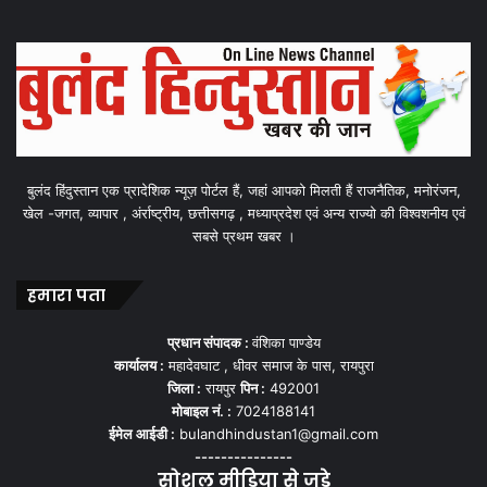
बुलंद हिंदुस्तान एक प्रादेशिक न्यूज़ पोर्टल हैं, जहां आपको मिलती हैं राजनैतिक, मनोरंजन,
खेल -जगत, व्यापार , अंर्राष्ट्रीय, छत्तीसगढ़ , मध्याप्रदेश एवं अन्य राज्यो की विश्वशनीय एवं
सबसे प्रथम खबर ।
हमारा पता
प्रधान संपादक :
वंशिका पाण्डेय
कार्यालय :
महादेवघाट , धीवर समाज के पास, रायपुरा
जिला :
रायपुर
पिन :
492001
मोबाइल नं. :
7024188141
ईमेल आईडी :
bulandhindustan1@gmail.com
---------------
सोशल मीडिया से जुड़े