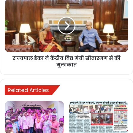
निवेश की इच्छा व्यक्त
November 11, 2025
साइंस कॉलेज मैदान में सैनिको ने किया रिहर्सल-
साइंस कॉलेज मैदान में सैनिको ने डेयर डेविल स्टंट और खुखरी डांस और मिलेट्री
बैंड का पूर्वाभ्यास किया।
राज्यपाल डेका ने केंद्रीय वित्त मंत्री सीतारमण से की
मुलाकात
Buland Hindustan
Related Articles
BULAND HINDUSTAN
बुलंद छत्तीसगढ़