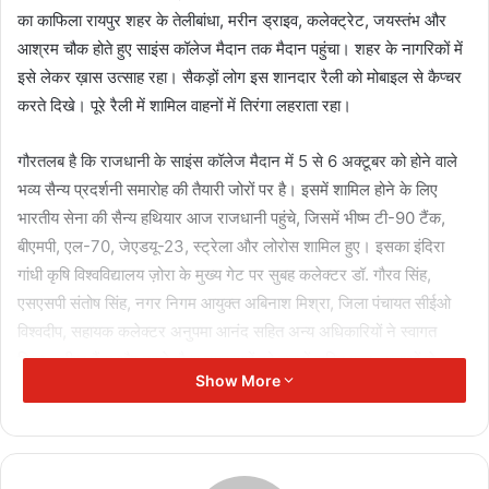
का काफिला रायपुर शहर के तेलीबांधा, मरीन ड्राइव, कलेक्ट्रेट, जयस्तंभ और
आश्रम चौक होते हुए साइंस कॉलेज मैदान तक मैदान पहुंचा। शहर के नागरिकों में
इसे लेकर ख़ास उत्साह रहा। सैकड़ों लोग इस शानदार रैली को मोबाइल से कैप्चर
करते दिखे। पूरे रैली में शामिल वाहनों में तिरंगा लहराता रहा।
गौरतलब है कि राजधानी के साइंस कॉलेज मैदान में 5 से 6 अक्टूबर को होने वाले
भव्य सैन्य प्रदर्शनी समारोह की तैयारी जोरों पर है। इसमें शामिल होने के लिए
भारतीय सेना की सैन्य हथियार आज राजधानी पहुंचे, जिसमें भीष्म टी-90 टैंक,
बीएमपी, एल-70, जेएडयू-23, स्ट्रेला और लोरोस शामिल हुए। इसका इंदिरा
गांधी कृषि विश्वविद्यालय ज़ोरा के मुख्य गेट पर सुबह कलेक्टर डॉ. गौरव सिंह,
एसएसपी संतोष सिंह, नगर निगम आयुक्त अबिनाश मिश्रा, जिला पंचायत सीईओ
विश्वदीप, सहायक कलेक्टर अनुपमा आनंद सहित अन्य अधिकारियों ने स्वागत
किया। भीष्म टैंक और दूसरे सैन्य उपकरणों को वाहनों सहित फूल-मालाओं से
Show More
सजाया गया था। लोगों ने इस आकर्षण क्षण को अपनें मोबाईलों में फोटो और वीडियों
के रूप में रिकार्ड किया। जहां से भी यह काफिला गुजरा, वहां ’भारत माता की जय’
के जयकारों से गूंज उठा।