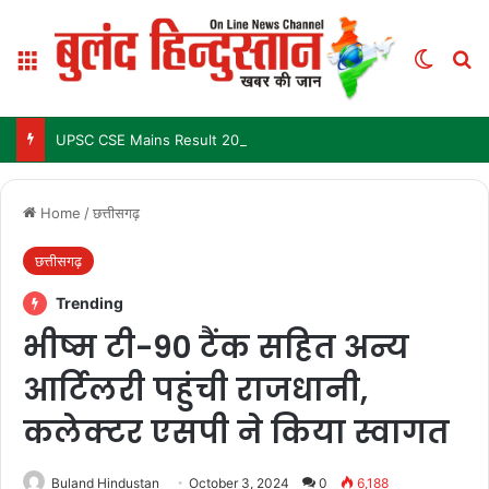
Menu
Switch
Se
UPSC CSE Mains Result 2025: जल्द जारी हो सकता है परिणाम, जानें पिछले 3 सालों में कब आया था रिजल्ट
Home
/
छत्तीसगढ़
छत्तीसगढ़
Trending
भीष्म टी-90 टैंक सहित अन्य
आर्टिलरी पहुंची राजधानी,
कलेक्टर एसपी ने किया स्वागत
Buland Hindustan
October 3, 2024
0
6,188