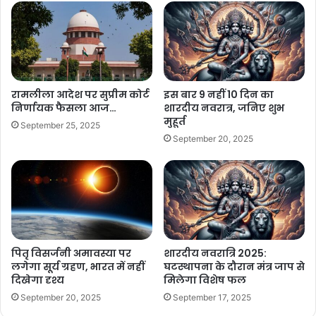
रामलीला आदेश पर सुप्रीम कोर्ट
इस बार 9 नहीं 10 दिन का
निर्णायक फैसला आज…
शारदीय नवरात्र, जनिए शुभ
मुहूर्त
September 25, 2025
September 20, 2025
पितृ विसर्जनी अमावस्या पर
शारदीय नवरात्रि 2025:
लगेगा सूर्य ग्रहण, भारत में नहीं
घटस्थापना के दौरान मंत्र जाप से
दिखेगा दृश्य
मिलेगा विशेष फल
September 20, 2025
September 17, 2025
गणपति बप्पा मोरिया, अगले बरस तू जल्दी आ… अनंत चतुर्दशी की आप सभी को