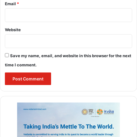
Email
*
anant chaturdashi date
anant chaturdashi kab hai
Website
anant chaturdashi katha
anant chaturdashi ki kahani
Save my name, email, and website in this browser for the next
time I comment.
anant chaturdashi ki katha
anant chaturdashi puja
anant chaturdashi puja vidhi
anant chaturdashi shubh muhurat
anant chaturdashi vrat
anant chaturdashi vrat 2024