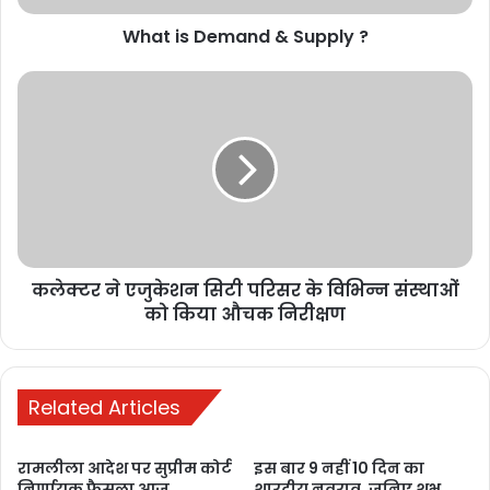
ममता बनर्जी के
रहते पश्चिम बंगाल
What is Demand & Supply ?
में नहीं करूंगा
कथा, कहा- दादा
आएंगे तो जाएंगे
October 6, 2025
रायपुर में धीरेंद्र
कृष्ण शास्त्री का
दिव्य दरबार आज
से, सुरक्षा में तैनात
कलेक्टर ने एजुकेशन सिटी परिसर के विभिन्न संस्थाओं
रहेंगे 5 हजार
को किया औचक निरीक्षण
बाउंसर
October 4, 2025
Related Articles
बस्तर दशहरा:
भीतर रैनी रस्म में
रामलीला आदेश पर सुप्रीम कोर्ट
इस बार 9 नहीं 10 दिन का
विजय रथ की
निर्णायक फैसला आज…
शारदीय नवरात्र, जनिए शुभ