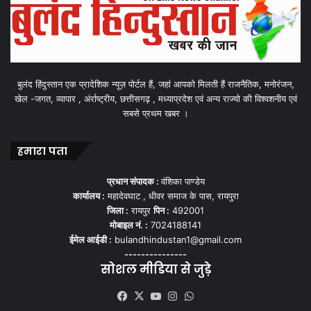
बुलंद हिंदुस्तान एक प्रादेशिक न्यूज़ पोर्टल हैं, जहां आपको मिलती हैं राजनैतिक, मनोरंजन,
खेल -जगत, व्यापार , अंर्राष्ट्रीय, छत्तीसगढ़ , मध्याप्रदेश एवं अन्य राज्यो की विश्वशनीय एवं
सबसे प्रथम खबर ।
हमारा पता
प्रधान संपादक :
वंशिका पाण्डेय
कार्यालय :
महादेवघाट , धीवर समाज के पास, रायपुरा
जिला :
रायपुर
पिन :
492001
मोबाइल नं. :
7024188141
ईमेल आईडी :
bulandhindustan1@gmail.com
---------------
सोशल मीडिया से जुड़े
Facebook
X
YouTube
Instagram
WhatsApp