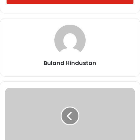
Buland Hindustan
Buland Hindustan
Related Articles
वैष्णोदेवी यात्रा
फिर से शुरू, खराब
मौसम के कारण
तीन दिनों तक बंद
थी
October 8, 2025
धीरेंद्र शास्त्री बोले-