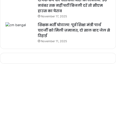
दीपक बैज का चेतावनी भरा अल्टीमेटम: 30
नवंबर तक नहीं घटीं बिजली दरें तो सीएम
radhe krishna songmumbai ganpati aagman
हाउस का घेराव
2024
November 17, 2025
shri krishan govind hare | radha krishna |
शिक्षक भर्ती घोटाला: पूर्व शिक्षा मंत्री पार्थ
bhakti
चटर्जी को मिली ज़मानत, दो साल बाद जेल से
रिहाई
November 11, 2025