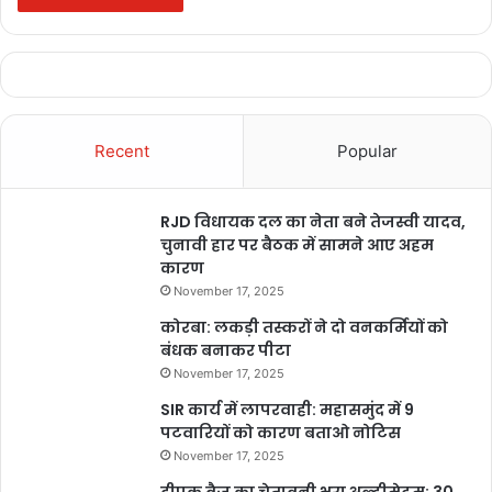
2024
parel workshop ganpati aagman 2024
radha
radha krishan bhajan
radha krishna
radha krishna arati song
Recent
Popular
radha krishna episode
radha krishna idol
RJD विधायक दल का नेता बने तेजस्वी यादव,
radha krishna mashup
चुनावी हार पर बैठक में सामने आए अहम
कारण
radha krishna mashup 2023
November 17, 2025
कोरबा: लकड़ी तस्करों ने दो वनकर्मियों को
radha krishna murti
radha krishna serial
बंधक बनाकर पीटा
November 17, 2025
radha krishna song
SIR कार्य में लापरवाही: महासमुंद में 9
radha krishna song arati
पटवारियों को कारण बताओ नोटिस
November 17, 2025
radha krishna songs
radha krishna status