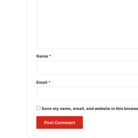
m
m
e
n
t
*
Name
*
Email
*
Save my name, email, and website in this browse