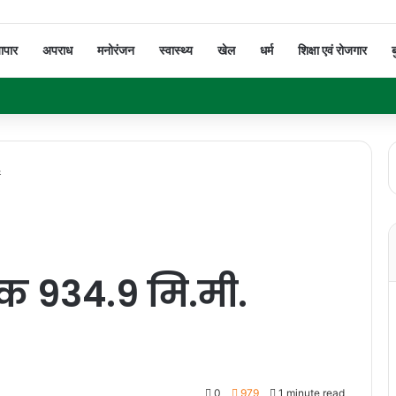
यापार
अपराध
मनोरंजन
स्वास्थ्य
खेल
धर्म
शिक्षा एवं रोजगार
ब
ा
तक 934.9 मि.मी.
0
979
1 minute read