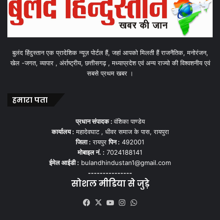
बुलंद हिंदुस्तान एक प्रादेशिक न्यूज़ पोर्टल हैं, जहां आपको मिलती हैं राजनैतिक, मनोरंजन,
खेल -जगत, व्यापार , अंर्राष्ट्रीय, छत्तीसगढ़ , मध्याप्रदेश एवं अन्य राज्यो की विश्वशनीय एवं
सबसे प्रथम खबर ।
हमारा पता
प्रधान संपादक :
वंशिका पाण्डेय
कार्यालय :
महादेवघाट , धीवर समाज के पास, रायपुरा
जिला :
रायपुर
पिन :
492001
मोबाइल नं. :
7024188141
ईमेल आईडी :
bulandhindustan1@gmail.com
---------------
सोशल मीडिया से जुड़े
Facebook
X
YouTube
Instagram
WhatsApp