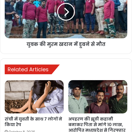
बताया कि आग लगने का कारण अभी तक अज्ञात है। तीन वाहनों में सिर्फ बीच मे
खड़ी गाड़ी ही जली हुई मिली। ऐसा लगता है कि शॉर्ट सर्किट या गर्मी की वजह से
वाहन में आग लगी है। कोई जानबूझ कर भी लगा सकता है। फिलहाल हर एंगल से
जांच की जा रही है।
युवक की मुरम खदान में डूबने से मौत
Buland Hindustan
Related Articles
BULAND HINDUSTAN
News
रांची में युवती के साथ 7 लोगों ने
अपहरण की झूठी कहानी
किया रेप
बनाकर पिता से मांगे 10 लाख,
आरोपित मध्यप्रदेश से गिरफ्तार
October 8, 2025