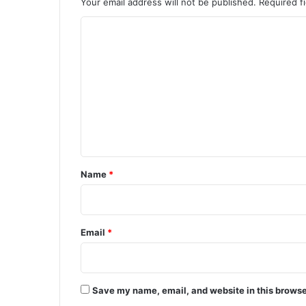
Your email address will not be published.
Required f
C
o
m
m
e
n
t
*
Name
*
Email
*
Save my name, email, and website in this browse