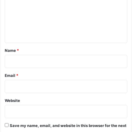
m
m
e
n
t
*
Name
*
Email
*
Website
Save my name, email, and website in this browser for the next