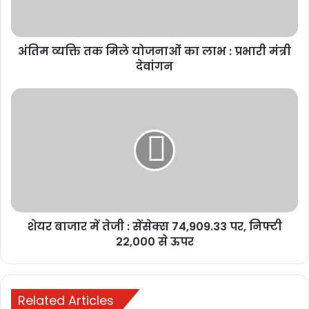
मुख्यमंत्री विष्णुदेव साय से जेड ब्लू
लाइफस्टाइल के संस्थापक की मुलाकात,
अंतिम व्यक्ति तक मिले योजनाओं का लाभ : प्रभारी मंत्री
छत्तीसगढ़ में टेक्सटाइल और गारमेंट पार्क में
देवांगन
निवेश की इच्छा व्यक्त
November 11, 2025
प्रशिक्षण के दौरान लोकसभा निर्वाचन के लिए राज्य पुलिस नोडल अधिकारी ओ पी
पाल ने कहा है कि प्रदेश में शांतिपूर्ण निर्वाचन के लिए पुलिस तथा अर्धसैनिक बलों
की भूमिका अहम है। इस अवसर पर उन्होंने कहा कि आगामी लोकसभा निर्वाचन के
दौरान राज्य पुलिस तथा जिला प्रशासन इस बात का ध्यान रखे कि बाहर से आने
वाले अर्ध सैनिक बलों की टुकड़ियों को आवश्यक जरूरतों के लिए कोई असुविधा ना
शेयर बाजार में तेजी : सेंसेक्स 74,909.33 पर, निफ्टी
हो।
22,000 से ऊपर
एक दिवसीय प्रशिक्षण के दौरान राष्ट्र स्तरीय मास्टर ट्रेनर यू एस अग्रवाल ने
आदर्श आचरण संहिता, मीडिया मॉनिटरिंग एवं कंट्रोल सेंटर एवं शिकायत सेल के
Related Articles
संबंध में जानकारी दी। वहीं मास्टर ट्रेनर अपूर्व प्रियेश टोप्पो ने निर्वाचन व्यय