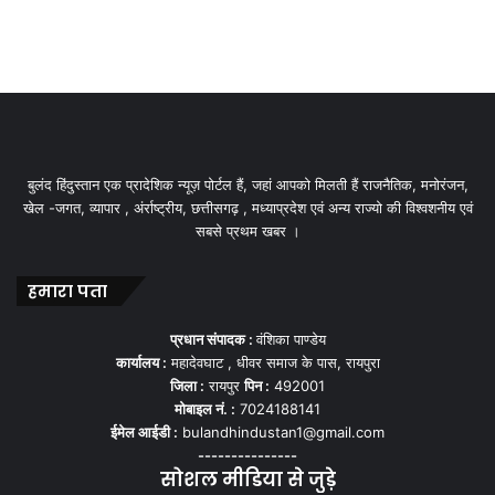
बुलंद हिंदुस्तान एक प्रादेशिक न्यूज़ पोर्टल हैं, जहां आपको मिलती हैं राजनैतिक, मनोरंजन,
खेल -जगत, व्यापार , अंर्राष्ट्रीय, छत्तीसगढ़ , मध्याप्रदेश एवं अन्य राज्यो की विश्वशनीय एवं
सबसे प्रथम खबर ।
हमारा पता
प्रधान संपादक :
वंशिका पाण्डेय
कार्यालय :
महादेवघाट , धीवर समाज के पास, रायपुरा
जिला :
रायपुर
पिन :
492001
मोबाइल नं. :
7024188141
ईमेल आईडी :
bulandhindustan1@gmail.com
---------------
सोशल मीडिया से जुड़े