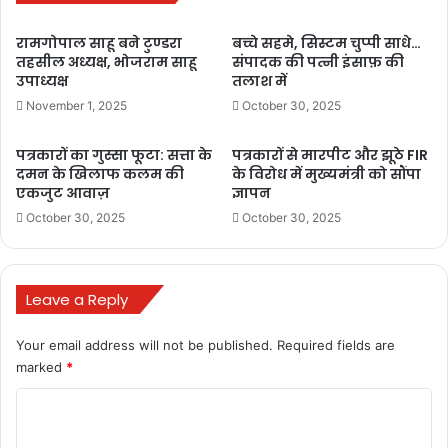
निगरानी, विनय अग्रवाल ने पोस्टल बैलेट, इलेक्ट्रानिकली ट्रांसमिटेड पोस्टल
रामगोपाल साहू बने टुण्डरा
बच्चे सहमे, सिस्टम चुप्पी साधे…
बैलेट सिस्टम (ईटीपीबीएस) और इलेक्शन ड्यूटी सर्टिफिकेट (ईडीसी) पर प्रकाश
तहसील अध्यक्ष, भोजराम साहू
संपादक की पत्नी इंसाफ़ की
डाला। प्रशिक्षण के दौरान सुरक्षा एवं कानून व्यवस्था एवं निर्वाचन संबंधी विभिन्न
उपाध्यक्ष
तलाश में
विषयों पर भी विशेषज्ञों ने जानकारियाँ साझा की।
November 1, 2025
October 30, 2025
पत्रकारों का गुस्सा फूटा: सत्ता के
पत्रकारों से मारपीट और झूठे FIR
दमन के खिलाफ कलम की
के विरोध में मुख्यमंत्री को सौंपा
एकजुट आवाज़
ज्ञापन
Buland Hindustan
October 30, 2025
October 30, 2025
Leave a Reply
Your email address will not be published.
Required fields are
marked
*
BULAND HINDUSTAN
बुलंद छत्तीसगढ़
C
o