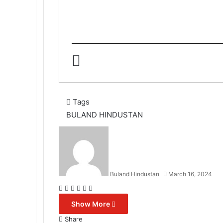
Tags
BULAND HINDUSTAN
Buland Hindustan
March 16, 2024
Facebook
X
Messenger
Messenger
WhatsApp
Telegram
Show More
Share