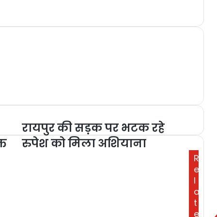
रायपुर की सड़क पर भटक रहे
्त
रुपेश को मिला अशियाना
R
e
l
a
t
e