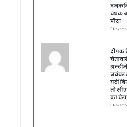
वनकर्म
बंधक 
पीटा
Novembe
दीपक 
चेतावन
अल्टीम
नवंबर 
घटीं बि
तो सी
का घेर
Novembe