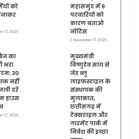
ियों को
महासमुंद में 9
बनाकर
पटवारियों को
कारण बताओ
नोटिस
r 17, 2025
November 17, 2025
बैज का
मुख्यमंत्री
ी भरा
विष्णुदेव साय से
ेटम: 30
जेड ब्लू
तक नहीं
लाइफस्टाइल के
जली दरें
संस्थापक की
एम हाउस
मुलाकात,
ाव
छत्तीसगढ़ में
टेक्सटाइल और
r 17, 2025
गारमेंट पार्क में
निवेश की इच्छा