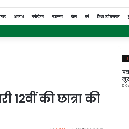
यापार
अपराध
मनोरंजन
स्वास्थ्य
खेल
धर्म
शिक्षा एवं रोजगार
ब
पत्
मुख
Oc
री 12वीं की छात्रा की