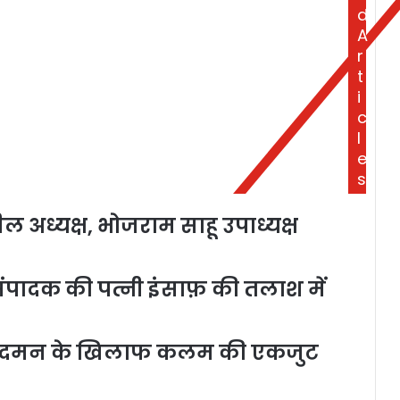
d
A
r
t
i
c
l
e
s
ल अध्यक्ष, भोजराम साहू उपाध्यक्ष
 संपादक की पत्नी इंसाफ़ की तलाश में
्ता के दमन के खिलाफ कलम की एकजुट