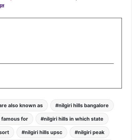
ऑइल
s are also known as
nilgiri hills bangalore
ls famous for
nilgiri hills in which state
esort
nilgiri hills upsc
nilgiri peak