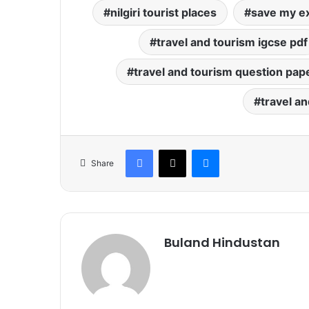
nilgiri tourist places
save my ex
travel and tourism igcse pdf
travel and tourism question pap
travel a
Facebook
X
Messenger
Share
Buland Hindustan