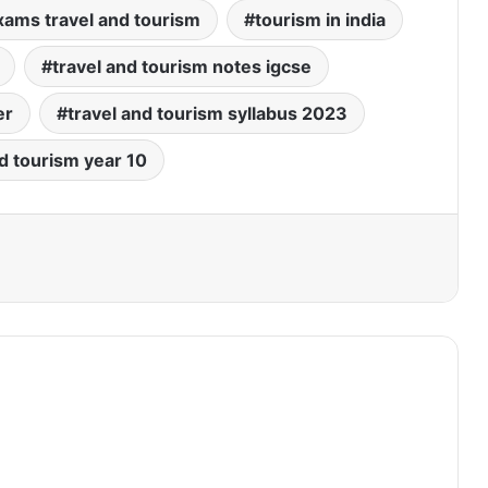
ams travel and tourism
tourism in india
travel and tourism notes igcse
er
travel and tourism syllabus 2023
nd tourism year 10