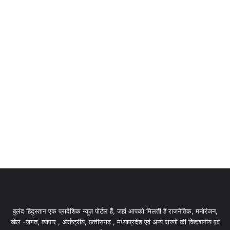
बुलंद हिंदुस्तान एक प्रादेशिक न्यूज़ पोर्टल हैं, जहां आपको मिलती हैं राजनैतिक, मनोरंजन,
खेल -जगत, व्यापार , अंर्राष्ट्रीय, छत्तीसगढ़ , मध्याप्रदेश एवं अन्य राज्यो की विश्वशनीय एवं