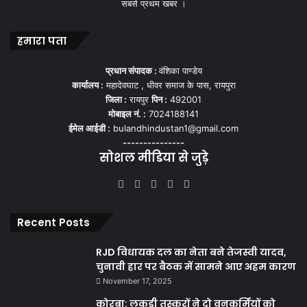
सबसे प्रथम खबर ।
हमारा पता
प्रधान संपादक :
वंशिका पाण्डेय
कार्यालय :
महादेवघाट , धीवर समाज के पास, रायपुरा
जिला :
रायपुर
पिन :
492001
मोबाइल नं. :
7024188141
ईमेल आईडी :
bulandhindustan1@gmail.com
---------------
सोशल मीडिया से जुड़े
Facebook
X
YouTube
Instagram
WhatsApp
Recent Posts
RJD विधायक दल का नेता बने तेजस्वी यादव,
चुनावी हार पर बैठक में सामने आए अहम कारण
November 17, 2025
कोरबा: लकड़ी तस्करों ने दो वनकर्मियों को