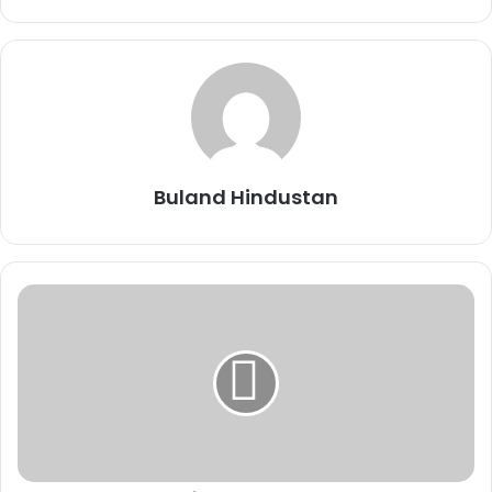
धीरेंद्र शास्त्री बोले- ममता बनर्जी के रहते पश्चिम
बंगाल में नहीं करूंगा कथा, कहा- दादा आएंगे
तो जाएंगे
October 6, 2025
रायपुर में धीरेंद्र कृष्ण शास्त्री का दिव्य दरबार
आज से, सुरक्षा में तैनात रहेंगे 5 हजार बाउंसर
Buland Hindustan
October 4, 2025
बस्तर दशहरा: भीतर रैनी रस्म में विजय रथ की
परिक्रमा, बारिश में भी उमड़ा उत्साह
October 3, 2025
बताया जाता है की इंसान के जीवन में तीन भाव होते हैं, पहला हर्ष, दूसरा शोक और
तीसरा भय। हर्ष यानी खुशी, शोक यानी दुःख, भय का मतलब डर। डर ही सफलता
के रास्ते की सबसे बड़ी रुकावट बनती है। डर असफलता का भी कारण होता है,
सफलता को बरकरार रखने का भी, भय बाहरी भी होता है, भीतर का भी। डर चाहें