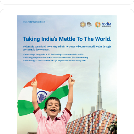
ambedkar-quotes-2023/
Buland Hindustan
Bhagwaan Hanuman
BULAND HINDUSTAN
Hanuaman Jayanti 2023
hanuman jayanti 2023