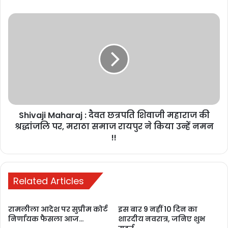
मेष राशि वाले को अचानक धन प्राप्ति हो सकती है. व्यापार में आपको लाभ होगा.
कार्यक्षेत्र में आपको मान-सम्मान की प्राप्ति होगी. मेहनत से सभी काम सफल होंगे.
आपकी सभी परेशानियां दूर हो जाएंगी.
इसे पढ़े : Surya Grahan 2023 : इन 4 राशियों पर बरसने वाले है, सूर्य ग्रहण
के प्रकोप !
https://bulandhindustan.com/7911/surya-grahan-
2023/
Shivaji Maharaj : दैवत छत्रपति शिवाजी महाराज की
श्रद्धांजलि पर, मराठा समाज रायपुर ने किया उन्हें नमन
!!
Related Articles
रामलीला आदेश पर सुप्रीम कोर्ट
इस बार 9 नहीं 10 दिन का
निर्णायक फैसला आज…
शारदीय नवरात्र, जनिए शुभ