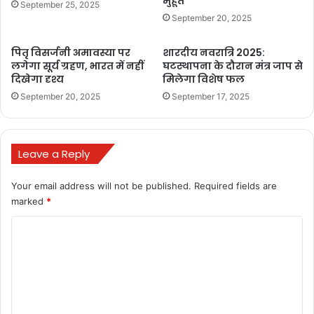
मुहूर्त
September 25, 2025
September 20, 2025
पितृ विसर्जनी अमावस्या पर
शारदीय नवरात्रि 2025:
लगेगा सूर्य ग्रहण, भारत में नहीं
घटस्थापना के दौरान मंत्र जाप से
दिखेगा दृश्य
मिलेगा विशेष फल
September 20, 2025
September 17, 2025
Leave a Reply
Your email address will not be published.
Required fields are
marked
*
C
Hanuman Jayanti 2023
o
m
2. मिथुन राशि
m
मिथुन राशि वालों के लिए हनुमान जयंती फायदेमंद साबित होगा.Hanuman
Jayanti 2023 हनुमान जी की कृपा से आपको धन प्राप्ति होगी. पदोन्नति होने
e