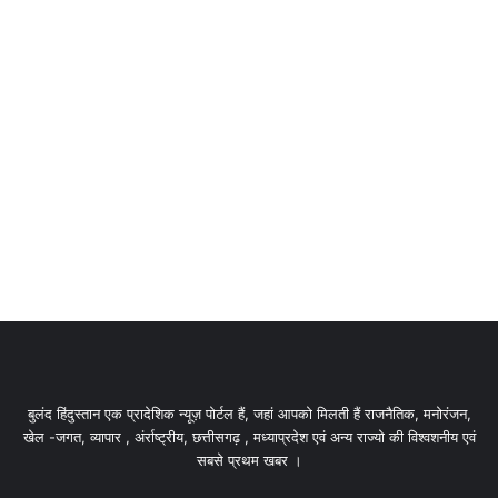
बुलंद हिंदुस्तान एक प्रादेशिक न्यूज़ पोर्टल हैं, जहां आपको मिलती हैं राजनैतिक, मनोरंजन,
खेल -जगत, व्यापार , अंर्राष्ट्रीय, छत्तीसगढ़ , मध्याप्रदेश एवं अन्य राज्यो की विश्वशनीय एवं
सबसे प्रथम खबर ।