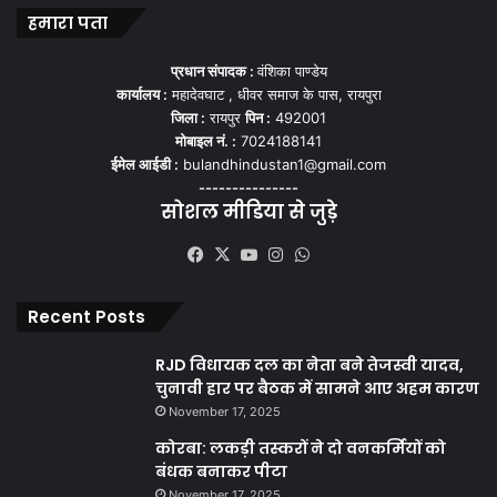
हमारा पता
प्रधान संपादक :
वंशिका पाण्डेय
कार्यालय :
महादेवघाट , धीवर समाज के पास, रायपुरा
जिला :
रायपुर
पिन :
492001
मोबाइल नं. :
7024188141
ईमेल आईडी :
bulandhindustan1@gmail.com
---------------
सोशल मीडिया से जुड़े
Facebook
X
YouTube
Instagram
WhatsApp
Recent Posts
RJD विधायक दल का नेता बने तेजस्वी यादव,
चुनावी हार पर बैठक में सामने आए अहम कारण
November 17, 2025
कोरबा: लकड़ी तस्करों ने दो वनकर्मियों को
बंधक बनाकर पीटा
November 17, 2025