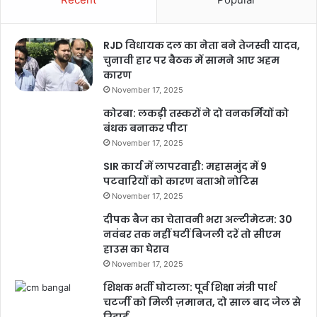
लिए 2023 में यह दूसरा लांच रहा.
वनवेब ने कहा अब हम 616 उपग्रहों को पृथ्वी की कक्षा में पहुंचा चुके हैं.
इनकी बदौलत इस वर्ष के अंत में वैश्विक सेवाओं को लांच किया जा सकेगा.
RJD विधायक दल का नेता बने तेजस्वी यादव,
चुनावी हार पर बैठक में सामने आए अहम
कंपनी ने कहा कि यह मिशन वनवेब के इतिहास में सबसे महत्वपूर्ण मील के
कारण
पत्थर में से एक रहा, जिसने वनवेब बेड़े में 36 सैटेलाइट्स और जोड़े.
November 17, 2025
इसरो ने कहा कि लांच व्हीकल मिशन 5,805 किलोग्राम वजन वाले 36
कोरबा: लकड़ी तस्करों ने दो वनकर्मियों को
पहली पीढ़ी के उपग्रहों को लगभग 87.4 डिग्री के झुकाव के साथ 450
बंधक बनाकर पीटा
किलोमीटर की गोलाकार कक्षा में स्थापित करेगा.
November 17, 2025
यह LVM3 की छठी उड़ान रही ISROजिसे पहले जियोसिंक्रोनस
SIR कार्य में लापरवाही: महासमुंद में 9
पटवारियों को कारण बताओ नोटिस
सैटेलाइट लॉन्च व्हीकल MkIII (GSLVMkIII) के रूप में जाना जाता था.
November 17, 2025
इसमें चंद्रयान -2 सहित लगातार पांच मिशन अंजाम दिए.
दीपक बैज का चेतावनी भरा अल्टीमेटम: 30
नवंबर तक नहीं घटीं बिजली दरें तो सीएम
हाउस का घेराव
November 17, 2025
Buland Hindustan
शिक्षक भर्ती घोटाला: पूर्व शिक्षा मंत्री पार्थ
चटर्जी को मिली ज़मानत, दो साल बाद जेल से