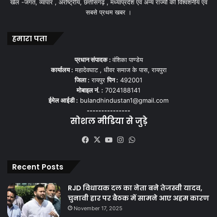
खेल -जगत, व्यापार , अंर्राष्ट्रीय, छत्तीसगढ़ , मध्याप्रदेश एवं अन्य राज्यो की विश्वशनीय एवं
सबसे प्रथम खबर ।
हमारा पता
प्रधान संपादक :
वंशिका पाण्डेय
कार्यालय :
महादेवघाट , धीवर समाज के पास, रायपुरा
जिला :
रायपुर
पिन :
492001
मोबाइल नं. :
7024188141
ईमेल आईडी :
bulandhindustan1@gmail.com
---------------
सोशल मीडिया से जुड़े
Facebook
X
YouTube
Instagram
WhatsApp
Recent Posts
RJD विधायक दल का नेता बने तेजस्वी यादव,
चुनावी हार पर बैठक में सामने आए अहम कारण
November 17, 2025