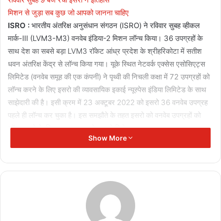
मिशन से जुड़ा सब कुछ जो आपको जानना चाहिए
ISRO :
भारतीय अंतरिक्ष अनुसंधान संगठन (ISRO) ने रविवार सुबह व्हीकल
मार्क-III (LVM3-M3) वनवेब इंडिया-2 मिशन लॉन्च किया। 36 उपग्रहों के
साथ देश का सबसे बड़ा LVM3 रॉकेट आंध्र प्रदेश के श्रीहरिकोटा में सतीश
धवन अंतरिक्ष केंद्र से लॉन्च किया गया। यूके स्थित नेटवर्क एक्सेस एसोसिएट्स
लिमिटेड (वनवेब समूह की एक कंपनी) ने पृथ्वी की निचली कक्षा में 72 उपग्रहों को
लॉन्च करने के लिए इसरो की व्यावसायिक इकाई न्यूस्पेस इंडिया लिमिटेड के साथ
साझेदारी की है। इसी क्रम में 23 अक्टूबर 2022 को इसरो 36 वनवेब उपग्रह
पहले ही लॉन्च कर चुका है। इस समझौते के तहत इसरो को वनवेब उपग्रहों को
लॉन्च करने के लिए एक हजार करोड़ रुपये मिले।
Show More
Related Articles
RJD विधायक दल का नेता बने तेजस्वी यादव,
चुनावी हार पर बैठक में सामने आए अहम
कारण
November 17, 2025