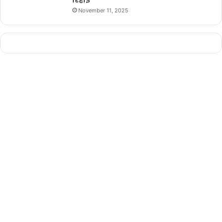
रिहाई
November 11, 2025
@isro.in
Biggest Indian Rocket
BULAND HINDUSTAN
India
India Big Achievement
ISRO
Launch
LVM3-M3
OneWeb Satellite
Private Satellite
इसरो
एलवीएम3 लांच
भारत की बड़ी उपलब्धि
वनवेब सैटेलाइट