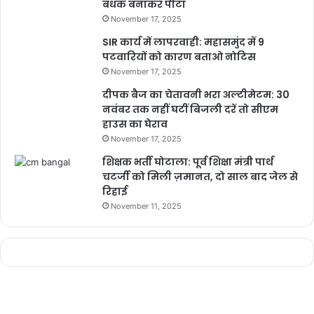
बंधक बनाकर पीटा
November 17, 2025
SIR कार्य में लापरवाही: महासमुंद में 9
पटवारियों को कारण बताओ नोटिस
November 17, 2025
PM Modi Scheme 2023
दीपक बैज का चेतावनी भरा अल्टीमेटम: 30
नवंबर तक नहीं घटीं बिजली दरें तो सीएम
यह योजना मूल रूप से छोटे और सीमांत किसानों (SMFs) के लिए थी, जिनके पास
हाउस का घेराव
2 हेक्टेयर तक की भूमि थी, लेकिन बाद में इस योजना का दायरा सभी भूमि के
November 17, 2025
मालिक किसानों तक बढ़ा दिया गया।
शिक्षक भर्ती घोटाला: पूर्व शिक्षा मंत्री पार्थ
चटर्जी को मिली ज़मानत, दो साल बाद जेल से
रिहाई
यह भी पढ़े –
http://bulandhindustan.com/7758/toxic-
November 11, 2025
relationship/
Toxic relationship : किसी रिश्ते में इन बातों को न करे,
नज़र अंदाज..
9
Buland Hindustan