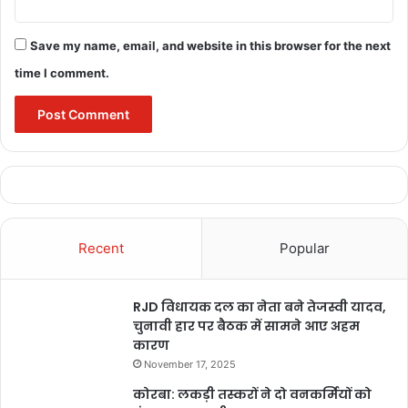
पीएम किसान सम्मान निधि
Save my name, email, and website in this browser for the next
PM Modi Scheme 2023
time I comment.
PM-KISAN एक केंद्रीय क्षेत्र का कार्यक्रम है जिसे 2019 में भूस्वामी किसानों
की वित्तीय जरूरतों को पूरा करने के लिए शुरू किया गया था। डायरेक्ट बेनिफिट
ट्रांसफर (DBT) योजना के माध्यम से देश भर के किसान परिवारों के बैंक खातों में
हर चार महीने में तीन समान किस्तों में 6,000 रुपये प्रति वर्ष का वित्तीय लाभ
हस्तांतरित किया जाता है।
Recent
Popular
RJD विधायक दल का नेता बने तेजस्वी यादव,
चुनावी हार पर बैठक में सामने आए अहम
कारण
November 17, 2025
कोरबा: लकड़ी तस्करों ने दो वनकर्मियों को