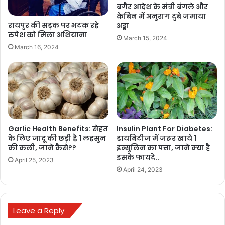
बगैर आदेश के मंत्री बंगले और
केबिन में अनुराग दुबे जमाया
रायपुर की सड़क पर भटक रहे
अड्डा
रुपेश को मिला अशियाना
March 15, 2024
March 16, 2024
Yoga
योग क्या है?
योग संस्कृत भाषा के ‘युज धातु’ से निकला है Yoga जिसका अर्थ होता है आत्मा का
Garlic Health Benefits: सेहत
Insulin Plant For Diabetes:
परमात्मा से मिलन अर्थात योग में इतनी शक्ति होती है, कि यह आपको अमरत्व की
के लिए जादू की छड़ी है 1 लहसुन
डायबिटीज में जरूर खाये 1
प्राप्ति करा सकता है। कुछ लोग योग को भृमवश साधारण आसान समझ लेते हैं
की कली, जाने कैसे??
इन्सुलिन का पत्ता, जाने क्या है
किन्तु यह उनसे कहीं बढ़कर है। योग मुख्य रूप से एक आध्यात्मिक अनुशासन है,
इसके फायदे..
April 25, 2023
जिसमे जीवन शैली का पूर्णसार आत्मसात किया गया है।
April 24, 2023
Leave a Reply