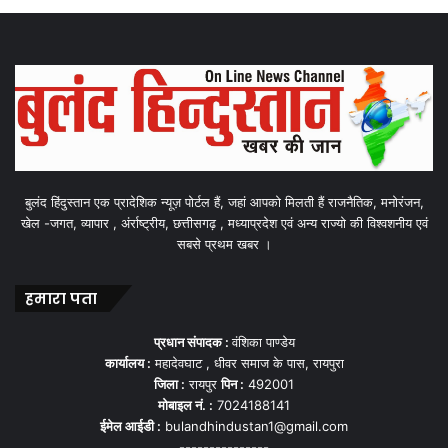
Also read :
https://bulandhindustan.com/6775/rishbh-
pant/
Buland Hindustan
बुलंद हिंदुस्तान एक प्रादेशिक न्यूज़ पोर्टल हैं, जहां आपको मिलती हैं राजनैतिक, मनोरंजन,
खेल -जगत, व्यापार , अंर्राष्ट्रीय, छत्तीसगढ़ , मध्याप्रदेश एवं अन्य राज्यो की विश्वशनीय एवं
सबसे प्रथम खबर ।
हमारा पता
प्रधान संपादक :
वंशिका पाण्डेय
BULAND HINDUSTAN
India
News
कार्यालय :
महादेवघाट , धीवर समाज के पास, रायपुरा
जिला :
रायपुर
पिन :
492001
types of yoga
yoga - wikipedia
मोबाइल नं. :
7024188141
ईमेल आईडी :
bulandhindustan1@gmail.com
yoga asanas
yoga benefits
---------------