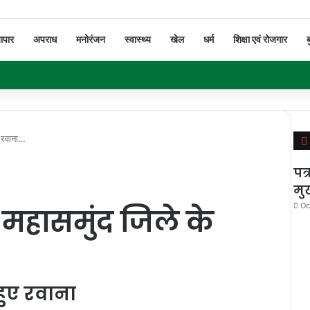
यापार
अपराध
मनोरंजन
स्वास्थ्य
खेल
धर्म
शिक्षा एवं रोजगार
ब
 रवाना…
पत्
मुख
Oc
हासमुंद जिले के
हुए रवाना