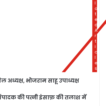
l
a
t
e
d
A
r
t
i
c
l
e
s
ल अध्यक्ष, भोजराम साहू उपाध्यक्ष
 संपादक की पत्नी इंसाफ़ की तलाश में