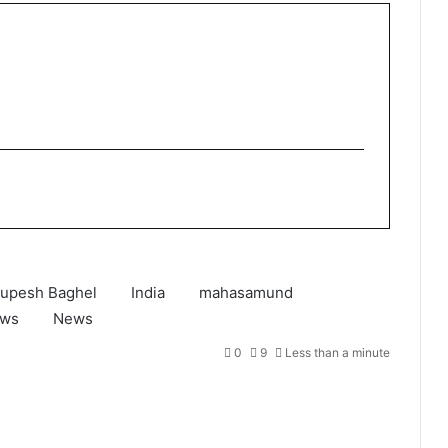
upesh Baghel
India
mahasamund
ews
News
0
9
Less than a minute