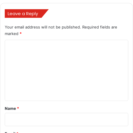
Leave a Reply
Your email address will not be published.
Required fields are
marked
*
C
Buland Hindustan
o
m
m
e
n
t
BULAND HINDUSTAN
chhattisgarh
*
Name
*
CM bhupesh Baghel
koriya