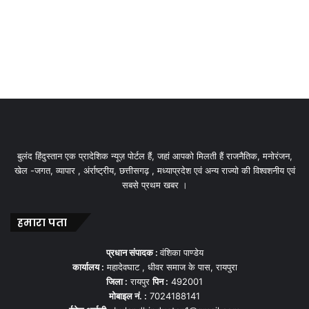
बुलंद हिंदुस्तान एक प्रादेशिक न्यूज़ पोर्टल हैं, जहां आपको मिलती हैं राजनैतिक, मनोरंजन,
खेल -जगत, व्यापार , अंर्राष्ट्रीय, छत्तीसगढ़ , मध्याप्रदेश एवं अन्य राज्यो की विश्वशनीय एवं
सबसे प्रथम खबर ।
हमारा पता
प्रधान संपादक :
वंशिका पाण्डेय
कार्यालय :
महादेवघाट , धीवर समाज के पास, रायपुरा
जिला :
रायपुर
पिन :
492001
मोबाइल नं. :
7024188141