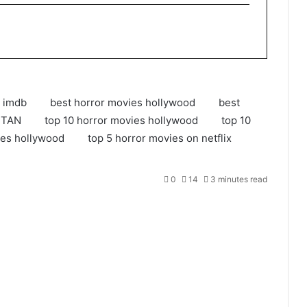
- imdb
best horror movies hollywood
best
STAN
top 10 horror movies hollywood
top 10
ies hollywood
top 5 horror movies on netflix
0
14
3 minutes read