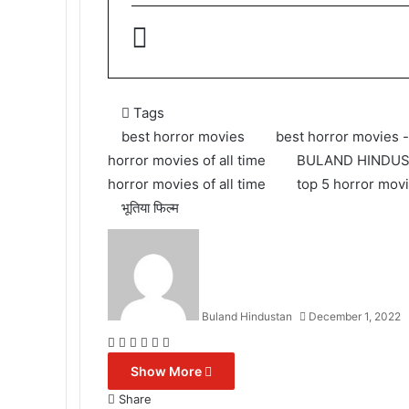
Tags
best horror movies
best horror movies 
horror movies of all time
BULAND HINDU
horror movies of all time
top 5 horror mov
भूतिया फिल्म
Buland Hindustan
December 1, 2022
Facebook
X
Messenger
Messenger
WhatsApp
Telegram
Show More
Share