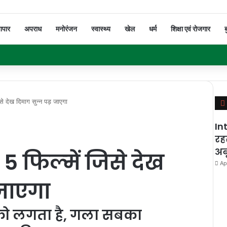
यापार
अपराध
मनोरंजन
स्वास्थ्य
खेल
धर्म
शिक्षा एवं रोजगार
ब
 देख दिमाग सुन्‍न पड़ जाएगा
In
रह
अब
 फिल्‍में जिसे देख
Ap
 जाएगा
को लगता है, गला सबका