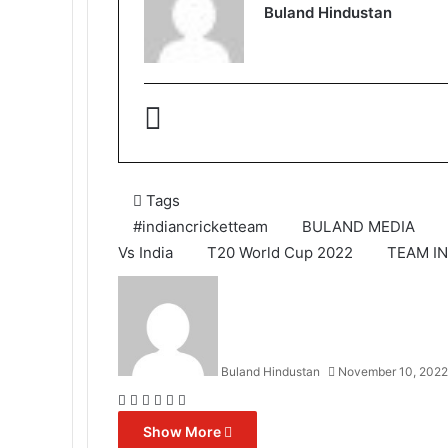
Buland Hindustan
Tags
#indiancricketteam
BULAND MEDIA
Vs India
T20 World Cup 2022
TEAM IN
Buland Hindustan
November 10, 2022
Facebook
X
Messenger
Messenger
WhatsApp
Telegram
Show More