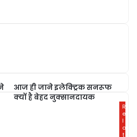
ने
आज ही जाने इलेक्ट्रिक सनरूफ
क्यों है बेहद नुक्सानदायक
R
e
l
a
t