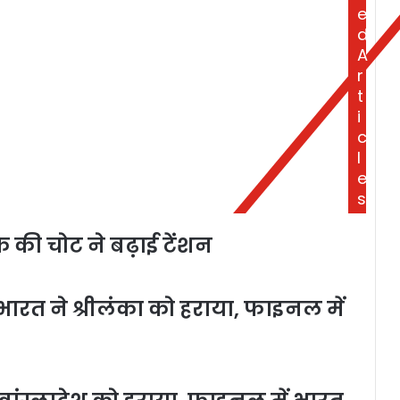
e
d
A
r
t
i
c
l
e
s
की चोट ने बढ़ाई टेंशन
ारत ने श्रीलंका को हराया, फाइनल में