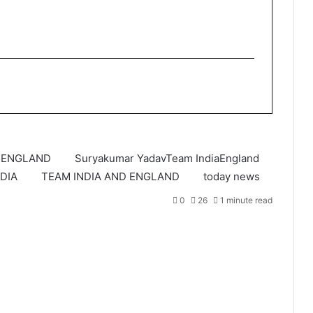
ENGLAND
Suryakumar YadavTeam IndiaEngland
DIA
TEAM INDIA AND ENGLAND
today news
0
26
1 minute read