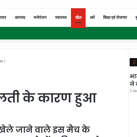
यापार
अपराध
मनोरंजन
स्वास्थ्य
खेल
धर्म
शिक्षा एवं रोजगार
ब
हर !
भा
ने
Se
लती के कारण हुआ
!
खेले जाने वाले इस मैच के