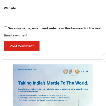
real friendship to get out of the online world. Only then
Website
children will be able to understand this and make good
friends.
Save my name, email, and website in this browser for the next
time I comment.
Buland Hindustan
BULAND HINDUSTAN
fforeign
Social Media
social media influencer
social media platforms
social media post