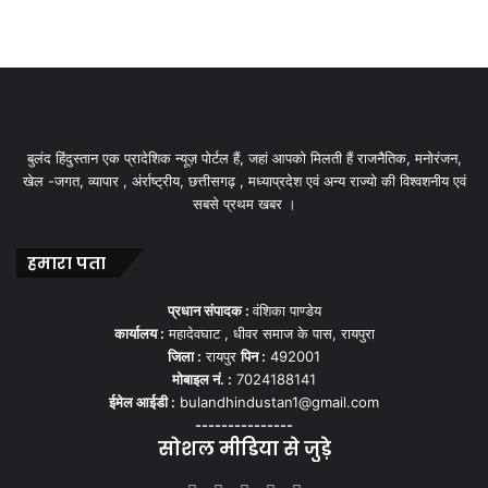
बुलंद हिंदुस्तान एक प्रादेशिक न्यूज़ पोर्टल हैं, जहां आपको मिलती हैं राजनैतिक, मनोरंजन,
खेल -जगत, व्यापार , अंर्राष्ट्रीय, छत्तीसगढ़ , मध्याप्रदेश एवं अन्य राज्यो की विश्वशनीय एवं
सबसे प्रथम खबर ।
हमारा पता
प्रधान संपादक :
वंशिका पाण्डेय
कार्यालय :
महादेवघाट , धीवर समाज के पास, रायपुरा
जिला :
रायपुर
पिन :
492001
मोबाइल नं. :
7024188141
ईमेल आईडी :
bulandhindustan1@gmail.com
---------------
सोशल मीडिया से जुड़े