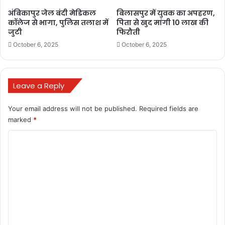
अंबिकापुर जेल बंदी मेडिकल
बिलासपुर में युवक का अपहरण,
कॉलेज से भागा, पुलिस तलाश में
पिता से खुद मांगी 10 लाख की
Buland Hindustan
जुटी
फिरौती
October 6, 2025
October 6, 2025
Leave a Reply
Your email address will not be published.
Required fields are
BULAND HINDUSTAN
marked
*
Can you put fake money in the bank?
C
o
currency note
m
fake currency case in india
m
e
Fake currency found in kanpur Uttar Pradesh
n
fake currency punishment in india