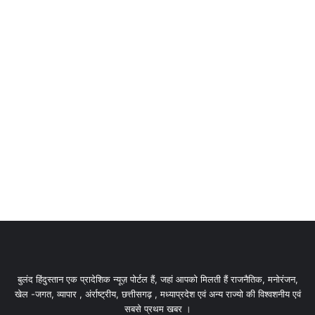
बुलंद हिंदुस्तान एक प्रादेशिक न्यूज़ पोर्टल हैं, जहां आपको मिलती हैं राजनैतिक, मनोरंजन,
खेल -जगत, व्यापार , अंर्राष्ट्रीय, छत्तीसगढ़ , मध्याप्रदेश एवं अन्य राज्यो की विश्वशनीय एवं
सबसे प्रथम खबर ।