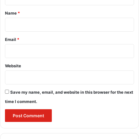
t
*
famous counterfeiting cases
Name
*
How does fake currency affect economy?
What happens if you are caught with fake
Email
*
money UK?
What is the punishment for fake currency?
Website
Save my name, email, and website in this browser for the next
time I comment.