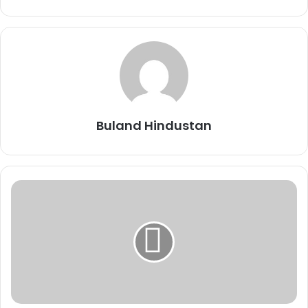
AIIMS Recruitment 2022:
Buland Hindustan
अखिल भारतीय आयुर्विज्ञान संस्थान, ऋषिकेश (AIIMS Rishikesh) ने
क्लिनिकल इंस्ट्रक्टर (एम्स भर्ती 2022) के पद को भरने के लिए आवेदन
आमंत्रित किए हैं। इच्छुक और योग्य उम्मीदवार जो इन पदों के लिए आवेदन करना
चाहते हैं (एम्स भर्ती 2022) एम्स ऋषिकेश की आधिकारिक वेबसाइट
aiimsrishikesh.edu.in पर जाकर आवेदन कर सकते हैं। इन पदों (एम्स
भर्ती 2022) के लिए आवेदन प्रक्रिया शुरू हो गई है।
Related Articles
UPSC CSE Mains Result 2025: जल्द जारी
हो सकता है परिणाम, जानें पिछले 3 सालों में