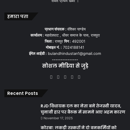
सबसे प्रथम खबर ।
हमारा पता
प्रधान संपादक :
वंशिका पाण्डेय
कार्यालय :
महादेवघाट , धीवर समाज के पास, रायपुरा
जिला :
रायपुर
पिन :
492001
मोबाइल नं. :
7024188141
ईमेल आईडी :
bulandhindustan1@gmail.com
---------------
सोशल मीडिया से जुड़े
Facebook
X
YouTube
Instagram
WhatsApp
Recent Posts
RJD विधायक दल का नेता बने तेजस्वी यादव,
चुनावी हार पर बैठक में सामने आए अहम कारण
November 17, 2025
कोरबा: लकड़ी तस्करों ने दो वनकर्मियों को