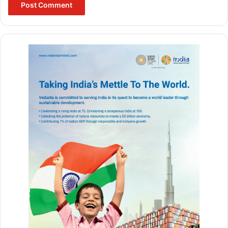
Buland Hindustan
aiims ayush vacancy 2022
aiims recruitment
aiims rishikesh pharmacist vacancy 2022
aiims rishikesh recruitment 2022 staff nurse
aiims rishikesh recruitment data entry
operator