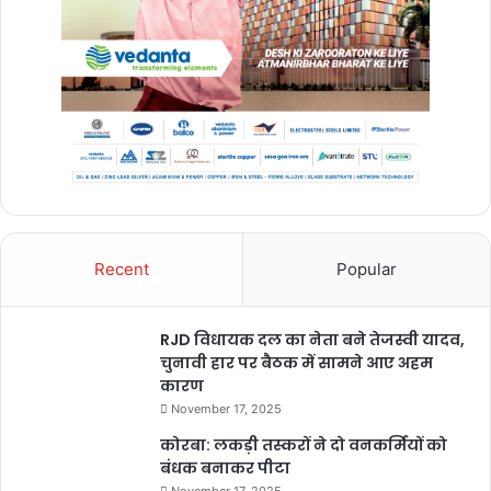
aiims rishikesh registration
aiims rishikesh store keeper vacancy
aiims rishikesh vacancy 12th pass
aiims rishikesh vacancy 2022
aiims rishikesh vacancy 2022 staff nurse
Recent
Popular
How can I apply for AIIMS in Rishikesh?
How many marks should I get in NEET for
RJD विधायक दल का नेता बने तेजस्वी यादव,
AIIMS Rishikesh?
चुनावी हार पर बैठक में सामने आए अहम
कारण
India
November 17, 2025
What is the salary of AIIMS Rishikesh doctor?
कोरबा: लकड़ी तस्करों ने दो वनकर्मियों को
बंधक बनाकर पीटा
What rank is required for AIIMS Rishikesh?
November 17, 2025