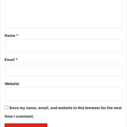
e
n
Freedom of Speech and Press:
Media law often
addresses constitutional rights related to freedom of
t
speech and the press. It involves protecting
*
Name
*
journalists and media organizations from censorship
and unwarranted government interference.
Libel and Defamation:
Media law deals with issues
Email
*
related to false statements that harm the reputation
of individuals or organizations. Journalists must
navigate the delicate balance between free speech
Website
and the responsibility to avoid spreading false
information.
Intellectual Property:
This area includes copyright,
Save my name, email, and website in this browser for the next
trademark, and patent laws. Media law protects the
rights of content creators and owners, ensuring they
time I comment.
have the legal means to control the use and