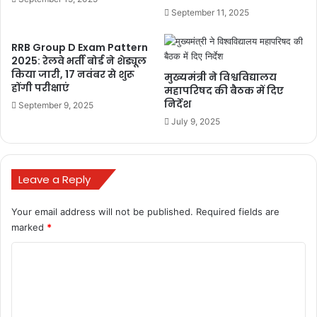
September 11, 2025
Related Articles
RRB Group D Exam Pattern
UPSC CSE Mains Result 2025: जल्द जारी
2025: रेलवे भर्ती बोर्ड ने शेड्यूल
हो सकता है परिणाम, जानें पिछले 3 सालों में
किया जारी, 17 नवंबर से शुरू
मुख्यमंत्री ने विश्वविद्यालय
कब आया था रिजल्ट
होंगी परीक्षाएं
महापरिषद की बैठक में दिए
निर्देश
September 9, 2025
November 11, 2025
July 9, 2025
बलौदाबाजार में 13 से 16 अक्टूबर तक चार
दिवसीय प्लेसमेंट कैम्प, रोजगार के मौके
October 11, 2025
Leave a Reply
रेलवे भर्ती बोर्ड ने एनटीपीसी ग्रेजुएट और अंडर
Your email address will not be published.
Required fields are
ग्रेजुएट पदों के लिए निकाली भर्ती
marked
*
September 28, 2025
C
उत्तर प्रदेश में 3 नए निजी विश्वविद्यालयों की
o
स्थापना, प्रदेश में संख्या हुई 50 से अधिक
m
September 27, 2025
m