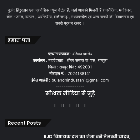
बुलंद हिंदुस्तान एक प्रादेशिक न्यूज़ पोर्टल हैं, जहां आपको मिलती हैं राजनैतिक, मनोरंजन,
खेल -जगत, व्यापार , अंर्राष्ट्रीय, छत्तीसगढ़ , मध्याप्रदेश एवं अन्य राज्यो की विश्वशनीय एवं
सबसे प्रथम खबर ।
Cyberlaw:
With the rise of the internet and digital media,
हमारा पता
media law has expanded to cover issues such as online
defamation, digital copyright infringement, and privacy
प्रधान संपादक :
वंशिका पाण्डेय
कार्यालय :
महादेवघाट , धीवर समाज के पास, रायपुरा
concerns related to online communication.
जिला :
रायपुर
पिन :
492001
मोबाइल नं. :
7024188141
Given the evolving nature of media and technology, media
ईमेल आईडी :
bulandhindustan1@gmail.com
law is continually adapting to new challenges and
---------------
सोशल मीडिया से जुड़े
developments in the industry. Legal professionals
specializing in media law play a crucial role in navigating
Facebook
X
YouTube
Instagram
WhatsApp
these complexities and ensuring that media activities
comply with legal standards and ethical principles.
Recent Posts
RJD विधायक दल का नेता बने तेजस्वी यादव,