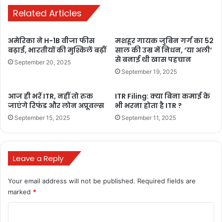
लगे। जब उन्होंने निवेश की दुनिया में लाभ कमाना शुरू किया, तो उन्हें यकीन हो
Related Articles
गया कि अगर कहीं से भी बड़ा पैसा कमाया जा सकता है, तो यही एकमात्र जगह है।
अमेरिका ने H-1B वीजा फीस
मशहूर गायक जुबिन गर्ग का 52
बढ़ाई, भारतीयों की मुश्किलें बढ़ीं
साल की उम्र में निधन, ‘या अली’
से बनाई थी खास पहचान
September 20, 2025
Buland Hindustan
September 19, 2025
आज ही भरें ITR, नहीं तो रुक
ITR Filing: क्या बिना कमाई के
जाएंगे रिफंड और लोन अप्रूवल्स
भी भरना होता है ITR ?
September 15, 2025
September 11, 2025
Rakesh Jhunjhunwala
Leave a Reply
rakesh jhunjhunwala age
Your email address will not be published.
Required fields are
marked
*
rakesh jhunjhunwala airlines
C
rakesh jhunjhunwala family