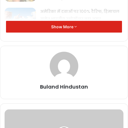
अमेरिका में दवाओं पर 100% टैरिफ, हिमाचल
समेत भारतीय उद्योगों पर बड़ा असर
September 27, 2025
Show More
आज से लागू हुई नई GST दरें, किसानों और
आम जनता को बड़ी राहत
September 22, 2025
जीएसटी कटौती का लाभ: दूध और दुग्ध उत्पाद
हुए सस्ते, देखें नई कीमतें
September 21, 2025
Buland Hindustan
कई बार बाजार में उतार-चढ़ाव की आंधी के बीच भी उन्होंने जिस तरह से कारोबार
को संभाला, उसने सभी को हैरान कर दिया। जहां बाजार में तेजी आते ही कई
निवेशक बाजार छोड़ देते थे, राकेश झुनझुनवाला इस दौरान बिल्कुल भी नहीं घबराते
थे और शांति से काम करते थे। उन्हें शेयर बाजार का बिग बुल भी कहा जाता था।