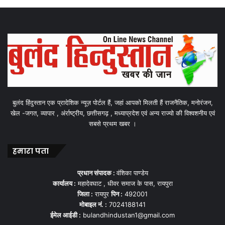
बुलंद हिंदुस्तान एक प्रादेशिक न्यूज़ पोर्टल हैं, जहां आपको मिलती हैं राजनैतिक, मनोरंजन,
खेल -जगत, व्यापार , अंर्राष्ट्रीय, छत्तीसगढ़ , मध्याप्रदेश एवं अन्य राज्यो की विश्वशनीय एवं
सबसे प्रथम खबर ।
हमारा पता
प्रधान संपादक :
वंशिका पाण्डेय
कार्यालय :
महादेवघाट , धीवर समाज के पास, रायपुरा
जिला :
रायपुर
पिन :
492001
मोबाइल नं. :
7024188141
ईमेल आईडी :
bulandhindustan1@gmail.com