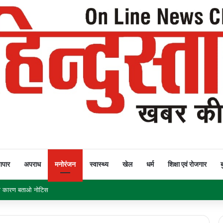
यापार
अपराध
मनोरंजन
स्वास्थ्य
खेल
धर्म
शिक्षा एवं रोजगार
ब
क नहीं घटीं बिजली दरें तो सीएम हाउस का घेराव