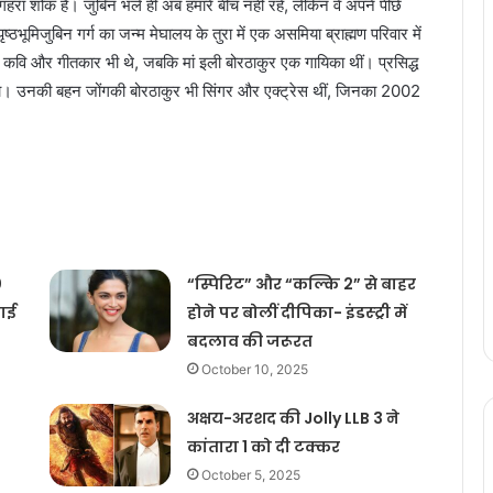
गहरा शोक है। जुबिन भले ही अब हमारे बीच नहीं रहे, लेकिन वे अपने पीछे
ठभूमिजुबिन गर्ग का जन्म मेघालय के तुरा में एक असमिया ब्राह्मण परिवार में
 कवि और गीतकार भी थे, जबकि मां इली बोरठाकुर एक गायिका थीं। प्रसिद्ध
 रखा। उनकी बहन जोंगकी बोरठाकुर भी सिंगर और एक्ट्रेस थीं, जिनका 2002
0
“स्पिरिट” और “कल्कि 2” से बाहर
चाई
होने पर बोलीं दीपिका- इंडस्ट्री में
बदलाव की जरूरत
October 10, 2025
अक्षय-अरशद की Jolly LLB 3 ने
कांतारा 1 को दी टक्कर
October 5, 2025