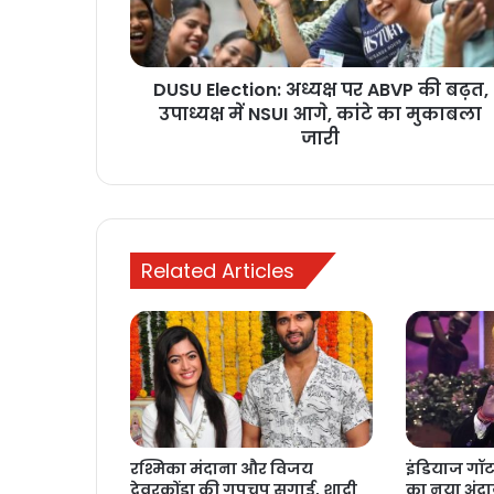
DUSU Election: अध्यक्ष पर ABVP की बढ़त,
उपाध्यक्ष में NSUI आगे, कांटे का मुकाबला
जारी
Related Articles
रश्मिका मंदाना और विजय
इंडियाज गॉट ट
देवरकोंडा की गुपचुप सगाई, शादी
का नया अंद