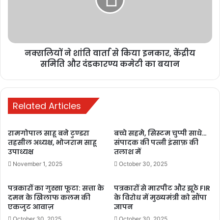
कैसे गिरती है बिजली
बादलों में मौजूद पानी की बूंदें और बर्फ के कण रगड़ खाने से चार्ज उत्पन्न करते हैं।
पॉजिटिव और नेगेटिव चार्ज वाले बादलों की टकराहट से बिजली बनती है।
सामान्यत: यह बादलों में ही रहती है, लेकिन कभी-कभी धरती तक पहुंच जाती है।
नक्सलियों ने शांति वार्ता से किया इनकार, केंद्रीय
पेड़, पानी, बिजली के खंभे और धातु के सामान इसके कंडक्टर बनते हैं। ऐसे में
समिति और दंडकारण्य कमेटी का बयान
इनके पास मौजूद व्यक्ति इसकी चपेट में आ सकता है।
Related Articles
Buland Hindustan
रामगोपाल साहू बने टुण्डरा
बच्चे सहमे, सिस्टम चुप्पी साधे…
तहसील अध्यक्ष, भोजराम साहू
संपादक की पत्नी इंसाफ़ की
उपाध्यक्ष
तलाश में
November 1, 2025
October 30, 2025
पत्रकारों का गुस्सा फूटा: सत्ता के
पत्रकारों से मारपीट और झूठे FIR
दमन के खिलाफ कलम की
के विरोध में मुख्यमंत्री को सौंपा
एकजुट आवाज़
ज्ञापन
कोरबा मौसम
छत्तीसगढ़ उमस
छत्तीसगढ़ मानसून
October 30, 2025
October 30, 2025