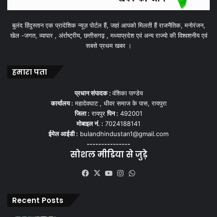
बुलंद हिंदुस्तान एक प्रादेशिक न्यूज़ पोर्टल हैं, जहां आपको मिलती हैं राजनैतिक, मनोरंजन,
खेल -जगत, व्यापार , अंर्राष्ट्रीय, छत्तीसगढ़ , मध्याप्रदेश एवं अन्य राज्यो की विश्वशनीय एवं
सबसे प्रथम खबर ।
हमारा पता
प्रधान संपादक :
वंशिका पाण्डेय
कार्यालय :
महादेवघाट , धीवर समाज के पास, रायपुरा
जिला :
रायपुर
पिन :
492001
मोबाइल नं. :
7024188141
ईमेल आईडी :
bulandhindustan1@gmail.com
---------------
सोशल मीडिया से जुड़े
Facebook
X
YouTube
Instagram
WhatsApp
Recent Posts