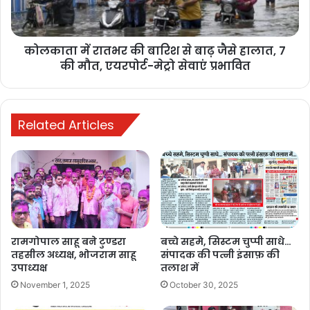
कोलकाता में रातभर की बारिश से बाढ़ जैसे हालात, 7
की मौत, एयरपोर्ट-मेट्रो सेवाएं प्रभावित
Buland Hindustan
Related Articles
ग्रामीण सतर्कता
जेसीबी रेस्क्यू
मैनपाट हाथी दल
वन विभाग अभियान
सरगा गांव हाथी
सरगुजा हाथी
रामगोपाल साहू बने टुण्डरा
बच्चे सहमे, सिस्टम चुप्पी साधे…
सीतापुर वन परिक्षेत्र
हाथियों का दल
तहसील अध्यक्ष, भोजराम साहू
संपादक की पत्नी इंसाफ़ की
उपाध्यक्ष
तलाश में
हाथी गड्ढे में फंसा
हाथी रेस्क्यू
November 1, 2025
October 30, 2025