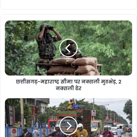
मुख्यमंत्री विष्णुदेव साय से जेड ब्लू
लाइफस्टाइल के संस्थापक की मुलाकात,
छत्तीसगढ़ में टेक्सटाइल और गारमेंट पार्क में
निवेश की इच्छा व्यक्त
November 11, 2025
घंटों बाद रेस्क्यू
गड्ढे में फंसे हाथी की चिंघाड़ सुनकर ग्रामीण जागे और वन विभाग को सूचना दी।
सीतापुर फॉरेस्ट एसडीओ सपना मुखर्जी
और रेंजर
विजय तिवारी
के नेतृत्व में टीम ने
छत्तीसगढ़-महाराष्ट्र सीमा पर नक्सली मुठभेड़, 2
जेसीबी की मदद से स्लोप कटवाया। काफी प्रयास के बाद हाथी बाहर निकला और
नक्सली ढेर
खेतों से होते हुए जंगल की ओर चला गया।
सीतापुर में हाथियों का दल
सीतापुर और मैनपाट वन परिक्षेत्र में कुल
12 हाथियों का दल
विचरण कर रहा है।
वन विभाग ने ग्रामीणों को हाथियों से दूर रहने और सतर्क रहने की सलाह दी है।
विचरण क्षेत्र में मुनादी भी कराई जा रही है।