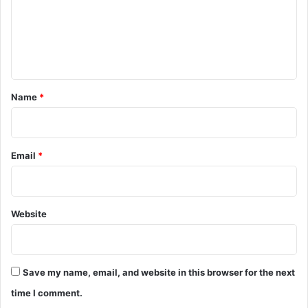
m
e
n
t
*
Name
*
Email
*
Website
Save my name, email, and website in this browser for the next
time I comment.