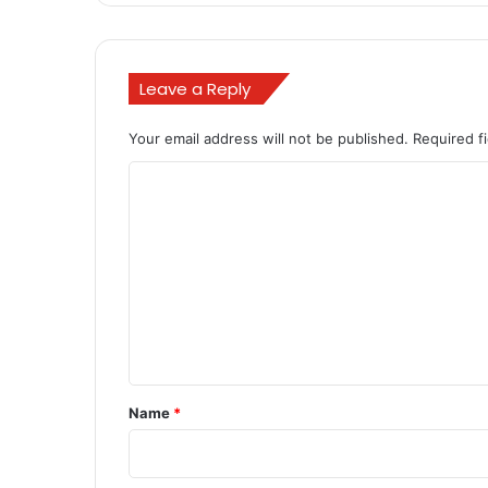
Leave a Reply
Your email address will not be published.
Required f
C
o
m
m
e
n
t
*
Name
*