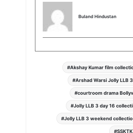
Buland Hindustan
Akshay Kumar film collecti
Arshad Warsi Jolly LLB 3
courtroom drama Boll
Jolly LLB 3 day 16 collect
Jolly LLB 3 weekend collecti
SSKTK 